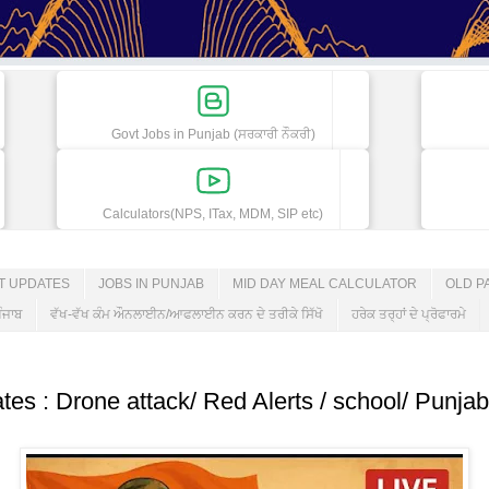
Govt Jobs in Punjab (ਸਰਕਾਰੀ ਨੌਕਰੀ)
Calculators(NPS, ITax, MDM, SIP etc)
ET UPDATES
JOBS IN PUNJAB
MID DAY MEAL CALCULATOR
OLD P
ੰਜਾਬ
ਵੱਖ-ਵੱਖ ਕੰਮ ਔਨਲਾਈਨ/ਆਫਲਾਈਨ ਕਰਨ ਦੇ ਤਰੀਕੇ ਸਿੱਖੋ
ਹਰੇਕ ਤਰ੍ਹਾਂ ਦੇ ਪ੍ਰੋਫਾਰਮੇ
es : Drone attack/ Red Alerts / school/ Punjab