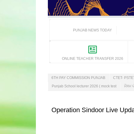
PUNJAB NEWS TODAY
ONLINE TEACHER TRANSFER 2026
6TH PAY COMMISSION PUNJAB
CTET- PST
Punjab School lecturer 2026 ( mock test
ਮੌਸਮ ਪ
Operation Sindoor Live Updat