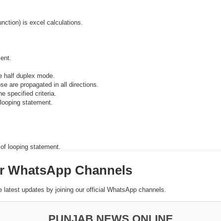
unction) is excel calculations.
ment.
e half duplex mode.
e are propagated in all directions.
e specified criteria.
 looping statement.
 of looping statement.
ur WhatsApp Channels
e latest updates by joining our official WhatsApp channels.
PUNJAB NEWS ONLINE