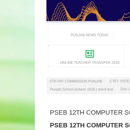
PUNJAB NEWS TODAY
ONLINE TEACHER TRANSFER 2026
6TH PAY COMMISSION PUNJAB
CTET- PST
Punjab School lecturer 2026 ( mock test
ਮੌਸਮ ਪ
PSEB 12TH COMPUTER S
PSEB 12TH COMPUTER S