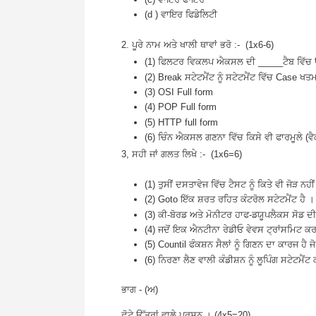
(d ) ਵਾਇਰ ਫਿਡੇਲਿਟੀ
2. ਪੂਰੇ ਨਾਮ ਅਤੇ ਖਾਲੀ ਥਾਵਾਂ ਭਰੋ :- (1x6-6)
(1) ਫਿਲਟਰ ਵਿਕਲਪ ਐਕਸਲ ਦੀ _____ਟੈਬ ਵਿੱਚ 
(2) Break ਸਟੇਟਮੈਂਟ ਨੂੰ ਸਟੇਟਮੈਂਟ ਵਿੱਚ Case 
(3) OSI Full form
(4) POP Full form
(5) HTTP full form
(6) ਚਿੰਨ ਐਕਸਲ ਗਣਨਾ ਵਿੱਚ ਕਿਸੇ ਵੀ ਫਾਰਮੂਲੇ (ਵੈ
3, ਸਹੀ ਜਾਂ ਗਲਤ ਲਿਖੇ :- (1x6=6)
(1) ਤੁਸੀਂ ਦਸਤਾਵੇਜ ਵਿੱਚ ਟੈਸਟ ਨੂੰ ਕਿਤੇ ਵੀ ਜੋੜ ਨਹ
(2) Goto ਇੱਕ ਸ਼ਰਤ ਰਹਿਤ ਕੰਟਰੋਲ ਸਟੇਟਮੈਂਟ ਹੈ ।
(3) ਕੀ-ਬੋਰਡ ਅਤੇ ਮੋਨੀਟਰ ਹਾਫ-ਡਯੂਪਲੈਕਸ ਸੋਡ 
(4) ਜਦੋਂ ਇਕ ਐਨਟੀਨਾ ਰੇਡੀਓ ਵੇਵਸ ਟ੍ਰਾਂਸਮਿਟ ਕਰਦਾ
(5) Countil ਫੰਕਸ਼ਨ ਸੈਲਾਂ ਨੂੰ ਗਿਣਨ ਦਾ ਕਾਰਜ ਹੈ 
(6) ਨਿਰਣਾ ਲੈਣ ਵਾਲੀ ਕੰਡੀਸ਼ਨ ਨੂੰ ਲੂਪਿੰਗ ਸਟੇਟਮੈਂਟ
ਭਾਗ - (ਅ)
ਛੋਟੇ ਉੱਤਰਾਂ ਵਾਲੇ ਪ੍ਰਸ਼ਨ । (4x5=20)