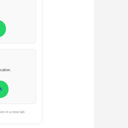
cation.
n
pen in a new tab.