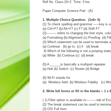
Roll No. Class-10+2 Time: 3 hrs.
Paper Computer Science Part - (A)
1. Multiple Choice Question. (1x6= 6)
(1) To check spelling and grammar ------key is 
(a) Ctrl+F7 (b) Alt+F7 (c) F7 (d) Shift F7
(2)---------- refers to changing the font style, co
(a) Formatting (b) Alignment (c) Proofing (d) Fil
(3) Which statement can be used to terminate 
(a) Continue (b) go to (c) if (d) break
4) Which of the following is not a jumping stat
(a) While (b) Continue (c) (d) break
(5) A ______is basically a multiport repeater.
(a) Hub (b) Switch (c) Router (d) Bridge
(6) Wi-Fi stands for
(a) Wireless field (b) Wireless Fidelity (c) Wir
2. Write full forms or fill in the blanks :- 1 x 
( 1) Filter option is available in-----------tab of Ex
(2) The break statement can be used to terminate
(3) OSI Full form