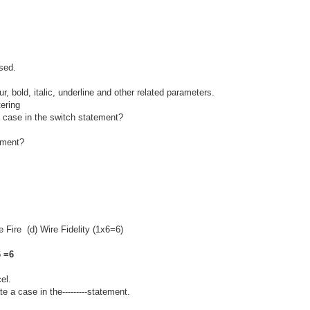
used.
lour, bold, italic, underline and other related parameters.
tering
a case in the switch statement?
ement?
e Fire (d) Wire Fidelity (1x6=6)
6 =6
cel.
 a case in the---------statement.