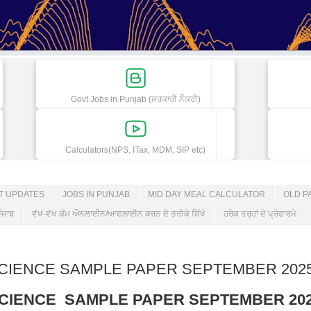
Govt Jobs in Punjab (ਸਰਕਾਰੀ ਨੌਕਰੀ)
Calculators(NPS, ITax, MDM, SIP etc)
ET UPDATES
JOBS IN PUNJAB
MID DAY MEAL CALCULATOR
OLD P
ੰਜਾਬ
ਵੱਖ-ਵੱਖ ਕੰਮ ਔਨਲਾਈਨ/ਆਫਲਾਈਨ ਕਰਨ ਦੇ ਤਰੀਕੇ ਸਿੱਖੋ
ਹਰੇਕ ਤਰ੍ਹਾਂ ਦੇ ਪ੍ਰੋਫਾਰਮੇ
CIENCE SAMPLE PAPER SEPTEMBER 202
CIENCE SAMPLE PAPER SEPTEMBER 20