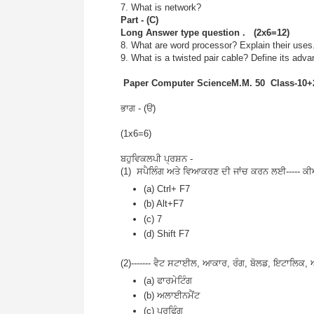
7. What is network?
Part - (C)
Long Answer type question . (2x6=12)
8. What are word processor? Explain their uses
9. What is a twisted pair cable? Define its ad
Paper Computer ScienceM.M. 50 Class-10+2
ਭਾਗ - (ੳ)
(1x6=6)
ਬਹੁਵਿਕਲਪੀ ਪ੍ਰਸ਼ਨ -
(1) ਸਪੈਲਿੰਗ ਅਤੇ ਵਿਆਕਰਣ ਦੀ ਜਾਂਚ ਕਰਨ ਲਈ----- ਕੀ
(a) Ctrl+ F7
(b) Alt+F7
(c) 7
(d) Shift F7
(2)------- ਵੈਟ ਸਟਾਈਲ, ਆਕਾਰ, ਰੰਗ, ਬੋਲਡ, ਇਟਾਲਿਕ, ਅ
(a) ਫਾਰਮੇਟਿੰਗ
(b) ਅਲਾਈਨਮੈਂਟ
(c) ਪਰੂਫਿੰਗ