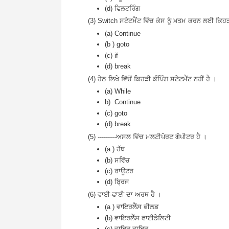
(d) ਫਿਲਟਰਿੰਗ
(3) Switch ਸਟੇਟਮੈਂਟ ਵਿੱਚ ਕੇਸ ਨੂੰ ਖ਼ਤਮ ਕਰਨ ਲਈ ਕਿਹੜ
(a) Continue
(b ) goto
(c) if
(d) break
(4) ਹੇਠ ਲਿਖੇ ਵਿੱਚੋਂ ਕਿਹੜੀ ਕੰਪਿੰਗ ਸਟੇਟਮੈਂਟ ਨਹੀਂ ਹੈ ।
(a) While
b) Continue
(c) goto
(d) break
(5) ---------ਅਸਲ ਵਿੱਚ ਮਲਟੀਪੋਰਟ ਗੋਪੀਟਰ ਹੈ ।
(a ) ਹੱਥ
(b) ਸਵਿੱਚ
(c) ਰਾਊਟਰ
(d) ਬ੍ਰਿਜ
(6) ਵਾਈ-ਫਾਈ ਦਾ ਅਰਥ ਹੈ ।
(a ) ਵਾਇਰਲੈੱਸ ਫੀਲਡ
(b) ਵਾਇਰਲੈੱਸ ਫਾਈਡੇਲਿਟੀ
(c) ਵਾਇਰ ਫਾਇਰ