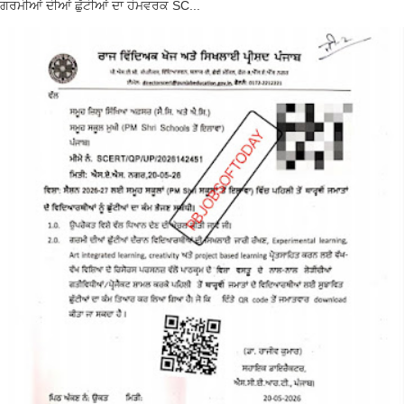
ਗਰਮੀਆਂ ਦੀਆਂ ਛੁੱਟੀਆਂ ਦਾ ਹੋਮਵਰਕ SC...