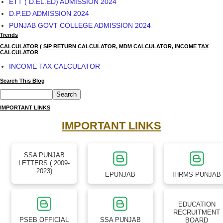
7 ਦੀ ਚੰਡੀਗੜ੍ਹ ਰੈਲੀ ਪੰਜਾਬ ਸਰਕਾਰ ਦੀਆਂ ਜੜ੍ਹਾਂ ਹਿਲਾਵੇਗੀ - ਪੰਨੂ ,
ਲਾਹੌਰੀਆ
ADMISSION HELPLINE 2024-25
NCERT B.ED 2024-25: 12ਵੀਂ ਤੋਂ ਬਾਅਦ ਬੀਐੱਡ, ਐਮਐਸਸੀ , ਪੋਰਟਲ ਓਪਨ
PUNJABI UNIVERSITY PATIALA ADMISSION 2024-25: ਵੱਖ ਵੱਖ ਕੋਰਸਾਂ
ਲਈ ਦਾਖਲਾ ਸ਼ੁਰੂ
GNDU ADMISSION 2024-25: APPLY FOR BA/B.SC/ B.ED/
NURSING/ LLB
ACN JALANDHAR NURSING ADMISSION 2024-24: APPLY NOW
NURSING ADMISSION 2024/ITI ADMISSION 2024
GADVASU ADMISSION 2024: ਗੁਰੂ ਅੰਗਦ ਦੇਵ ਵੈਟਰਨਰੀ ਅਤੇ ਐਨੀਮਲ
ਸਾਇੰਸਜ ਯੂਨੀਵਰਸਿਟੀ ਵੱਲੋਂ ਦਾਖ਼ਲਾ ਸ਼ਡਿਊਲ
IIHM CHANDIGARH ADMISSION 2024 - 25 APPLY NOW
PUNJAB ITEP - B.ED 2024-25 APPLY NOW
SOE-MERITORIOUS SCHOOL (2024-25) COUNSELING
SCHEDULE 2024-25
ETT ( D.EL.ED) ADMISSION 2024