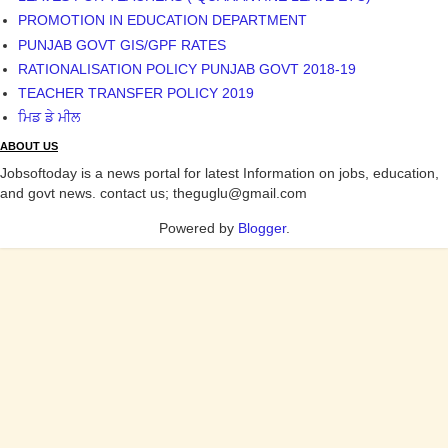
November 2021
(488)
October 2021
(586)
September 2021
(453)
August 2021
(318)
July 2021
(350)
June 2021
(499)
May 2021
(509)
April 2021
(131)
March 2021
(136)
February 2021
(42)
December 2020
(4)
November 2020
(2)
September 2020
(10)
EMPLOYEE'S CORNER
6TH PAY COMMISSION PUNJAB
ACR OF ALL CADRE
EMPLOYEES UNION AND THEIR STRUGGLE
LEAVES FOR TEACHERS ( QUARANTINE LEAVE ETC)