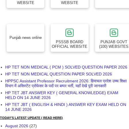
D.P.ED ADMISSION 2024
PUNJAB GOVT COLLEGE ADMISSION 2024
Trends
CALCULATOR ( SIP RETURN CALCULATOR, MDM CALCULATOR, INCOME TAX
CALCULATOR
INCOME TAX CALCULATOR
Search This Blog
IMPORTANT LINKS
IMPORTANT LINKS
SSA PUNJAB
LETTERS ( 2009-
2023)
EPUNJAB
IHRMS PUNJAB
EDUCATION
RECRUITMENT
PSEB OFFICIAL
SSA PUNJAB
BOARD
WEBSITE
WEBSITE