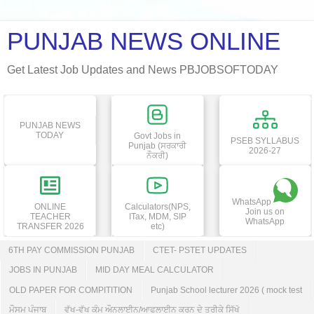
PUNJAB NEWS ONLINE
Get Latest Job Updates and News PBJOBSOFTODAY
PUNJAB NEWS
TODAY
Govt Jobs in
PSEB SYLLABUS
Punjab (ਸਰਕਾਰੀ
2026-27
ਨੌਕਰੀ)
WhatsApp
ONLINE
Calculators(NPS,
Join us on
TEACHER
ITax, MDM, SIP
WhatsApp
TRANSFER 2026
etc)
6TH PAY COMMISSION PUNJAB
CTET- PSTET UPDATES
JOBS IN PUNJAB
MID DAY MEAL CALCULATOR
OLD PAPER FOR COMPITITION
Punjab School lecturer 2026 ( mock test
ਮੌਸਮ ਪੰਜਾਬ
ਵੱਖ-ਵੱਖ ਕੰਮ ਔਨਲਾਈਨ/ਆਫਲਾਈਨ ਕਰਨ ਦੇ ਤਰੀਕੇ ਸਿੱਖੋ