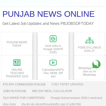
PUNJAB NEWS ONLINE
Get Latest Job Updates and News PBJOBSOFTODAY
PUNJAB NEWS
TODAY
Govt Jobs in
PSEB SYLLABUS
Punjab (ਸਰਕਾਰੀ
2026-27
ਨੌਕਰੀ)
WhatsApp
ONLINE
Calculators(NPS,
Join us on
TEACHER
ITax, MDM, SIP
WhatsApp
TRANSFER 2026
etc)
6TH PAY COMMISSION PUNJAB
CTET- PSTET UPDATES
JOBS IN PUNJAB
MID DAY MEAL CALCULATOR
OLD PAPER FOR COMPITITION
Punjab School lecturer 2026 ( mock test
ਮੌਸਮ ਪੰਜਾਬ
ਵੱਖ-ਵੱਖ ਕੰਮ ਔਨਲਾਈਨ/ਆਫਲਾਈਨ ਕਰਨ ਦੇ ਤਰੀਕੇ ਸਿੱਖੋ