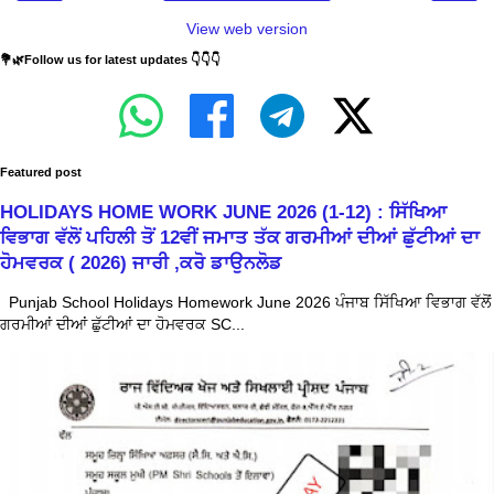
View web version
💐🌿Follow us for latest updates 👇👇👇
Featured post
HOLIDAYS HOME WORK JUNE 2026 (1-12) : ਸਿੱਖਿਆ
ਵਿਭਾਗ ਵੱਲੋਂ ਪਹਿਲੀ ਤੋਂ 12ਵੀਂ ਜਮਾਤ ਤੱਕ ਗਰਮੀਆਂ ਦੀਆਂ ਛੁੱਟੀਆਂ ਦਾ
ਹੋਮਵਰਕ ( 2026) ਜਾਰੀ ,ਕਰੋ ਡਾਉਨਲੋਡ
Punjab School Holidays Homework June 2026 ਪੰਜਾਬ ਸਿੱਖਿਆ ਵਿਭਾਗ ਵੱਲੋਂ
ਗਰਮੀਆਂ ਦੀਆਂ ਛੁੱਟੀਆਂ ਦਾ ਹੋਮਵਰਕ SC...