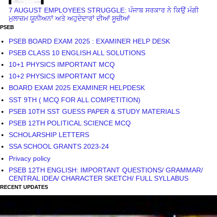
7 AUGUST EMPLOYEES STRUGGLE: ਪੰਜਾਬ ਸਰਕਾਰ ਨੇ ਕਿਉਂ ਮੰਗੀ
ਮੁਲਾਜ਼ਮ ਯੂਨੀਅਨਾਂ ਅਤੇ ਅਹੁਦੇਦਾਰਾਂ ਦੀਆਂ ਸੂਚੀਆਂ
PSEB
PSEB BOARD EXAM 2025 : EXAMINER HELP DESK
PSEB CLASS 10 ENGLISH ALL SOLUTIONS
10+1 PHYSICS IMPORTANT MCQ
10+2 PHYSICS IMPORTANT MCQ
BOARD EXAM 2025 EXAMINER HELPDESK
SST 9TH ( MCQ FOR ALL COMPETITION)
PSEB 10TH SST GUESS PAPER & STUDY MATERIALS
PSEB 12TH POLITICAL SCIENCE MCQ
SCHOLARSHIP LETTERS
SSA SCHOOL GRANTS 2023-24
Privacy policy
PSEB 12TH ENGLISH: IMPORTANT QUESTIONS/ GRAMMAR/
CENTRAL IDEA/ CHARACTER SKETCH/ FULL SYLLABUS
RECENT UPDATES