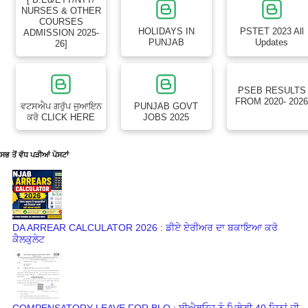
NURSES & OTHER
COURSES
HOLIDAYS IN
PSTET 2023 All
ADMISSION 2025-
PUNJAB
Updates
26]
PSEB RESULTS
FROM 2020- 202
ਵਟਸਐਪ ਗਰੁੱਪ ਜੁਆਇਨ
PUNJAB GOVT
ਕਰੋ CLICK HERE
JOBS 2025
ਸਭ ਤੋਂ ਵੱਧ ਪੜੀਆਂ ਪੋਸਟਾਂ
DA ARREAR CALCULATOR 2026 : ਡੀਏ ਏਰੀਅਰ ਦਾ ਬਕਾਇਆ ਕਰੋ
ਕੈਲਕੁਲੇਟ
COMPENSATORY LEAVE FOR BLO : ਬੀਐਲਓਜ ਨੂੰ ਮਿਲੇਗੀ 40 ਦਿਨਾਂ ਦੀ