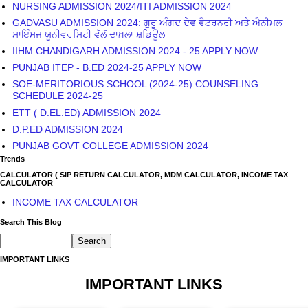
NURSING ADMISSION 2024/ITI ADMISSION 2024
GADVASU ADMISSION 2024: ਗੁਰੂ ਅੰਗਦ ਦੇਵ ਵੈਟਰਨਰੀ ਅਤੇ ਐਨੀਮਲ
ਸਾਇੰਸਜ ਯੂਨੀਵਰਸਿਟੀ ਵੱਲੋਂ ਦਾਖ਼ਲਾ ਸ਼ਡਿਊਲ
IIHM CHANDIGARH ADMISSION 2024 - 25 APPLY NOW
PUNJAB ITEP - B.ED 2024-25 APPLY NOW
SOE-MERITORIOUS SCHOOL (2024-25) COUNSELING
SCHEDULE 2024-25
ETT ( D.EL.ED) ADMISSION 2024
D.P.ED ADMISSION 2024
PUNJAB GOVT COLLEGE ADMISSION 2024
Trends
CALCULATOR ( SIP RETURN CALCULATOR, MDM CALCULATOR, INCOME TAX
CALCULATOR
INCOME TAX CALCULATOR
Search This Blog
IMPORTANT LINKS
IMPORTANT LINKS