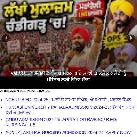
MAHARALLY UPDATE: ਪੰਜਾਬ ਸਰਕਾਰ ਨੇ ਸਾਂਝੀ ਤਾਲਮੇਲ ਕਮੇਟੀ ਨੂੰ
ਮੀਟਿੰਗ ਲਈ ਦਿੱਤਾ ਸੱਦਾ
ADMISSION HELPLINE 2024-25
NCERT B.ED 2024-25: 12ਵੀਂ ਤੋਂ ਬਾਅਦ ਬੀਐੱਡ, ਐਮਐਸਸੀ , ਪੋਰਟਲ ਓਪਨ
PUNJABI UNIVERSITY PATIALA ADMISSION 2024-25: ਵੱਖ ਵੱਖ ਕੋਰਸਾਂ
ਲਈ ਦਾਖਲਾ ਸ਼ੁਰੂ
GNDU ADMISSION 2024-25: APPLY FOR BA/B.SC/ B.ED/
NURSING/ LLB
ACN JALANDHAR NURSING ADMISSION 2024-24: APPLY NOW