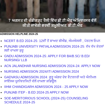
ADMISSION HELPLINE 2024-25
NCERT B.ED 2024-25: 12ਵੀਂ ਤੋਂ ਬਾਅਦ ਬੀਐੱਡ, ਐਮਐਸਸੀ , ਪੋਰਟਲ ਓਪਨ
PUNJABI UNIVERSITY PATIALA ADMISSION 2024-25: ਵੱਖ ਵੱਖ ਕੋਰਸਾਂ
ਲਈ ਦਾਖਲਾ ਸ਼ੁਰੂ
GNDU ADMISSION 2024-25: APPLY FOR BA/B.SC/ B.ED/
NURSING/ LLB
ACN JALANDHAR NURSING ADMISSION 2024-24: APPLY NOW
NURSING ADMISSION 2024/ITI ADMISSION 2024
GADVASU ADMISSION 2024: ਗੁਰੂ ਅੰਗਦ ਦੇਵ ਵੈਟਰਨਰੀ ਅਤੇ ਐਨੀਮਲ
ਸਾਇੰਸਜ ਯੂਨੀਵਰਸਿਟੀ ਵੱਲੋਂ ਦਾਖ਼ਲਾ ਸ਼ਡਿਊਲ
IIHM CHANDIGARH ADMISSION 2024 - 25 APPLY NOW
PUNJAB ITEP - B.ED 2024-25 APPLY NOW
SOE-MERITORIOUS SCHOOL (2024-25) COUNSELING
SCHEDULE 2024-25
ETT ( D.EL.ED) ADMISSION 2024
D.P.ED ADMISSION 2024
PUNJAB GOVT COLLEGE ADMISSION 2024
Trends
CALCULATOR ( SIP RETURN CALCULATOR, MDM CALCULATOR, INCOME TAX