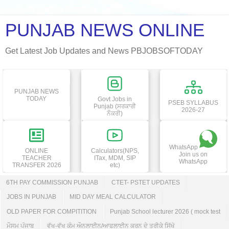
PUNJAB NEWS ONLINE
Get Latest Job Updates and News PBJOBSOFTODAY
PUNJAB NEWS
TODAY
Govt Jobs in
PSEB SYLLABUS
Punjab (ਸਰਕਾਰੀ
2026-27
ਨੌਕਰੀ)
WhatsApp
ONLINE
Calculators(NPS,
Join us on
TEACHER
ITax, MDM, SIP
WhatsApp
TRANSFER 2026
etc)
6TH PAY COMMISSION PUNJAB
CTET- PSTET UPDATES
JOBS IN PUNJAB
MID DAY MEAL CALCULATOR
OLD PAPER FOR COMPITITION
Punjab School lecturer 2026 ( mock test
ਮੌਸਮ ਪੰਜਾਬ
ਵੱਖ-ਵੱਖ ਕੰਮ ਔਨਲਾਈਨ/ਆਫਲਾਈਨ ਕਰਨ ਦੇ ਤਰੀਕੇ ਸਿੱਖੋ