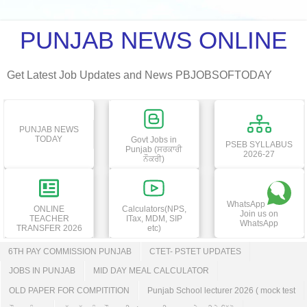
PUNJAB NEWS ONLINE
Get Latest Job Updates and News PBJOBSOFTODAY
PUNJAB NEWS
TODAY
Govt Jobs in
PSEB SYLLABUS
Punjab (ਸਰਕਾਰੀ
2026-27
ਨੌਕਰੀ)
WhatsApp
ONLINE
Calculators(NPS,
Join us on
TEACHER
ITax, MDM, SIP
WhatsApp
TRANSFER 2026
etc)
6TH PAY COMMISSION PUNJAB
CTET- PSTET UPDATES
JOBS IN PUNJAB
MID DAY MEAL CALCULATOR
OLD PAPER FOR COMPITITION
Punjab School lecturer 2026 ( mock test