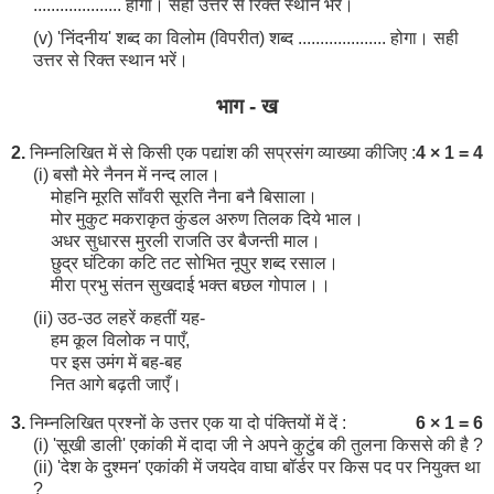
.................... होगा। सही उत्तर से रिक्त स्थान भरें।
(v) 'निंदनीय' शब्द का विलोम (विपरीत) शब्द .................... होगा। सही
उत्तर से रिक्त स्थान भरें।
भाग - ख
2.
निम्नलिखित में से किसी एक पद्यांश की सप्रसंग व्याख्या कीजिए :
4 × 1 = 4
(i) बसौ मेरे नैनन में नन्द लाल।
मोहनि मूरति साँवरी सूरति नैना बनै बिसाला।
मोर मुकुट मकराकृत कुंडल अरुण तिलक दिये भाल।
अधर सुधारस मुरली राजति उर बैजन्ती माल।
छुद्र घंटिका कटि तट सोभित नूपुर शब्द रसाल।
मीरा प्रभु संतन सुखदाई भक्त बछल गोपाल।।
(ii) उठ-उठ लहरें कहतीं यह-
हम कूल विलोक न पाएँ,
पर इस उमंग में बह-बह
नित आगे बढ़ती जाएँ।
3.
निम्नलिखित प्रश्नों के उत्तर एक या दो पंक्तियों में दें :
6 × 1 = 6
(i) 'सूखी डाली' एकांकी में दादा जी ने अपने कुटुंब की तुलना किससे की है ?
(ii) 'देश के दुश्मन' एकांकी में जयदेव वाघा बॉर्डर पर किस पद पर नियुक्त था
?