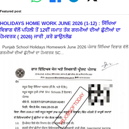
Featured post
HOLIDAYS HOME WORK JUNE 2026 (1-12) : ਸਿੱਖਿਆ
ਵਿਭਾਗ ਵੱਲੋਂ ਪਹਿਲੀ ਤੋਂ 12ਵੀਂ ਜਮਾਤ ਤੱਕ ਗਰਮੀਆਂ ਦੀਆਂ ਛੁੱਟੀਆਂ ਦਾ
ਹੋਮਵਰਕ ( 2026) ਜਾਰੀ ,ਕਰੋ ਡਾਉਨਲੋਡ
Punjab School Holidays Homework June 2026 ਪੰਜਾਬ ਸਿੱਖਿਆ ਵਿਭਾਗ ਵੱਲੋਂ
ਗਰਮੀਆਂ ਦੀਆਂ ਛੁੱਟੀਆਂ ਦਾ ਹੋਮਵਰਕ SC...