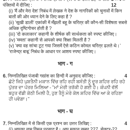
पंक्तियों में दीजिए :
12
(i) 'मैं और मेरा देश' निबंध में लेखक ने देश के नागरिकों को चुनावों में किन
बातों की ओर ध्यान देने के लिए कहा है ?
(ii) 'सूखी डाली' एकांकी में मँझली बहू के चरित्र की कौन-सी विशेषता सबसे
अधिक दृष्टिगोचर होती है ?
(iii) 'दो कलाकार' कहानी के शीर्षक की सार्थकता को स्पष्ट कीजिए।
(iv) 'ममता' कहानी से आपको क्या शिक्षा मिलती है ?
(v) 'क्या वह सांचा टूट गया जिसमें ऐसे कठिन कोमल चरित्र ढलते थे।'
'राजेन्द्र बाबू' निबंध के आधार पर आशय स्पष्ट कीजिए।
भाग - ग
6.
निम्नलिखित पंजाबी गद्यांश का हिन्दी में अनुवाद कीजिए :
4
ਛੋਟੇ ਜਿਹੇ ਪੁਸ਼ਤੈਨੀ ਮਕਾਨ ਵਿੱਚ ਰਹਿ ਰਹੀ ਬਸੰਤੀ ਨੂੰ ਦੂਰ ਸ਼ਹਿਰ ਰਹਿ ਰਹੇ
ਪੁੱਤਰ ਦਾ ਪੱਤਰ ਮਿਲਿਆ - "ਮਾਂ ਮੇਰੀ ਤਰੱਕੀ ਹੋ ਗਈ ਹੈ। ਕੰਪਨੀ ਵੱਲੋਂ
ਬਹੁਤ ਵੱਡੀ ਕੋਠੀ ਮਿਲੀ ਹੈ, ਹੁਣ ਤੈਨੂੰ ਮੇਰੇ ਕੋਲ ਸ਼ਹਿਰ ਵਿੱਚ ਆ ਕੇ ਰਹਿਣਾ
ਹੀ ਪਵੇਗਾ।"
भाग - घ
7.
निम्नलिखित में से किसी एक प्रश्न का उत्तर लिखिए :
4
(i) आपका नाम विमल प्रसाद है। आप मकान नम्बर 227, सेक्टर-22,