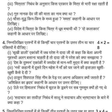
(iii) 'मित्रता' निबंध के अनुसार किस प्रकार के मित्र से भारी रक्षा रहती है
?
(iv) गुरु नानक देव जी की माता का नाम क्या था ?
(v) चौसा-युद्ध किन-किन के मध्य हुआ ? 'ममता' कहानी के आधार पर
लिखिए।
(vi) विदेश में चित्रा के किस चित्र ने धूम मचायी थी ? 'दो कलाकार'
कहानी के आधार पर लिखिए।
4.
निम्नलिखित प्रश्नों में से किन्हीं चार प्रश्नों के उत्तर तीन या चार
4 × 2 =
पंक्तियों में दीजिए :
8
(i) 'सूखी डाली' एकांकी में जब परेश ने दादा जी से कहा कि बेला अपनी
गृहस्थी अलग बसाना चाहती है तो दादा जी ने परेश को क्या समझाया ?
(ii) 'देश के दुश्मन' एकांकी में जयदेव से मान-भरी मुद्रा में क्या कहती है ?
(iii) 'नर्स' कहानी में दूसरे दिन महेश ने माँ को घर जाने की इजाज़त खुशी-
खुशी कैसे दे दी ?
(iv) ठाकुर शिवपाल सिंह नीम के पेड़ पर अपना अधिकार क्यों जताते हैं ?
'अशिक्षित का हृदय' कहानी के आधार पर उत्तर दीजिए।
(v) 'ठेले पर हिमालय' निबंध में सूरज के डूबने पर सब गुमसुम क्यों हो गए थे
?
(vi) 'सदाचार का तावीज़' निबंध में साधु ने सदाचार और भ्रष्टाचार के बारे में
क्या कहा ?
5.
निम्नलिखित प्रश्नों में से किन्हीं तीन प्रश्नों के उत्तर छह या सात
3 × 4 =