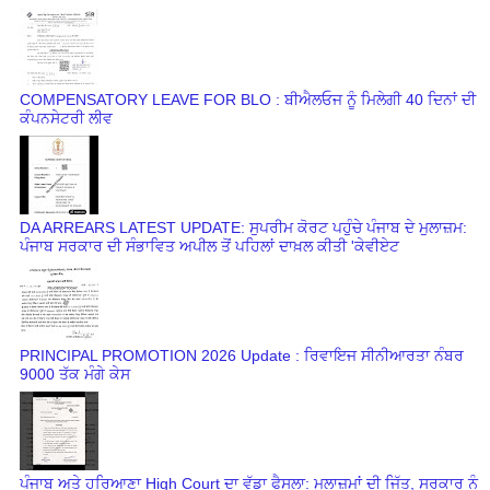
COMPENSATORY LEAVE FOR BLO : ਬੀਐਲਓਜ ਨੂੰ ਮਿਲੇਗੀ 40 ਦਿਨਾਂ ਦੀ
ਕੰਪਨਸੇਟਰੀ ਲੀਵ
DA ARREARS LATEST UPDATE: ਸੁਪਰੀਮ ਕੋਰਟ ਪਹੁੰਚੇ ਪੰਜਾਬ ਦੇ ਮੁਲਾਜ਼ਮ:
ਪੰਜਾਬ ਸਰਕਾਰ ਦੀ ਸੰਭਾਵਿਤ ਅਪੀਲ ਤੋਂ ਪਹਿਲਾਂ ਦਾਖ਼ਲ ਕੀਤੀ 'ਕੇਵੀਏਟ
PRINCIPAL PROMOTION 2026 Update : ਰਿਵਾਇਜ ਸੀਨੀਆਰਤਾ ਨੰਬਰ
9000 ਤੱਕ ਮੰਗੇ ਕੇਸ
ਪੰਜਾਬ ਅਤੇ ਹਰਿਆਣਾ High Court ਦਾ ਵੱਡਾ ਫੈਸਲਾ: ਮੁਲਾਜ਼ਮਾਂ ਦੀ ਜਿੱਤ, ਸਰਕਾਰ ਨੂੰ