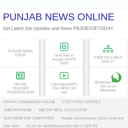
PUNJAB NEWS ONLINE
Get Latest Job Updates and News PBJOBSOFTODAY
PUNJAB NEWS
TODAY
Govt Jobs in
PSEB SYLLABUS
Punjab (ਸਰਕਾਰੀ
2026-27
ਨੌਕਰੀ)
WhatsApp
ONLINE
Calculators(NPS,
Join us on
TEACHER
ITax, MDM, SIP
WhatsApp
TRANSFER 2026
etc)
6TH PAY COMMISSION PUNJAB
CTET- PSTET UPDATES
JOBS IN PUNJAB
MID DAY MEAL CALCULATOR
OLD PAPER FOR COMPITITION
Punjab School lecturer 2026 ( mock test
ਮੌਸਮ ਪੰਜਾਬ
ਵੱਖ-ਵੱਖ ਕੰਮ ਔਨਲਾਈਨ/ਆਫਲਾਈਨ ਕਰਨ ਦੇ ਤਰੀਕੇ ਸਿੱਖੋ