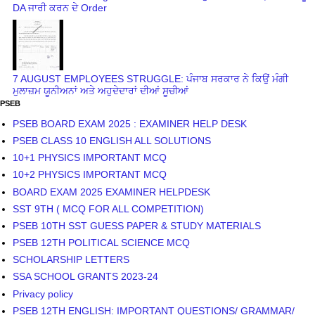
DA ਜਾਰੀ ਕਰਨ ਦੇ Order
7 AUGUST EMPLOYEES STRUGGLE: ਪੰਜਾਬ ਸਰਕਾਰ ਨੇ ਕਿਉਂ ਮੰਗੀ
ਮੁਲਾਜ਼ਮ ਯੂਨੀਅਨਾਂ ਅਤੇ ਅਹੁਦੇਦਾਰਾਂ ਦੀਆਂ ਸੂਚੀਆਂ
PSEB
PSEB BOARD EXAM 2025 : EXAMINER HELP DESK
PSEB CLASS 10 ENGLISH ALL SOLUTIONS
10+1 PHYSICS IMPORTANT MCQ
10+2 PHYSICS IMPORTANT MCQ
BOARD EXAM 2025 EXAMINER HELPDESK
SST 9TH ( MCQ FOR ALL COMPETITION)
PSEB 10TH SST GUESS PAPER & STUDY MATERIALS
PSEB 12TH POLITICAL SCIENCE MCQ
SCHOLARSHIP LETTERS
SSA SCHOOL GRANTS 2023-24
Privacy policy
PSEB 12TH ENGLISH: IMPORTANT QUESTIONS/ GRAMMAR/