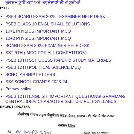
ਮੁਲਾਜ਼ਮ ਯੂਨੀਅਨਾਂ ਅਤੇ ਅਹੁਦੇਦਾਰਾਂ ਦੀਆਂ ਸੂਚੀਆਂ
PSEB
PSEB BOARD EXAM 2025 : EXAMINER HELP DESK
PSEB CLASS 10 ENGLISH ALL SOLUTIONS
10+1 PHYSICS IMPORTANT MCQ
10+2 PHYSICS IMPORTANT MCQ
BOARD EXAM 2025 EXAMINER HELPDESK
SST 9TH ( MCQ FOR ALL COMPETITION)
PSEB 10TH SST GUESS PAPER & STUDY MATERIALS
PSEB 12TH POLITICAL SCIENCE MCQ
SCHOLARSHIP LETTERS
SSA SCHOOL GRANTS 2023-24
Privacy policy
PSEB 12TH ENGLISH: IMPORTANT QUESTIONS/ GRAMMAR/
CENTRAL IDEA/ CHARACTER SKETCH/ FULL SYLLABUS
RECENT UPDATES