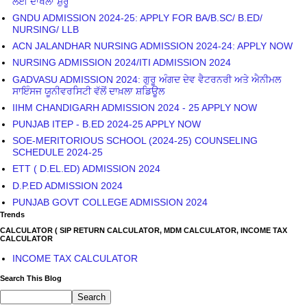
ਲਈ ਦਾਖਲਾ ਸ਼ੁਰੂ
GNDU ADMISSION 2024-25: APPLY FOR BA/B.SC/ B.ED/
NURSING/ LLB
ACN JALANDHAR NURSING ADMISSION 2024-24: APPLY NOW
NURSING ADMISSION 2024/ITI ADMISSION 2024
GADVASU ADMISSION 2024: ਗੁਰੂ ਅੰਗਦ ਦੇਵ ਵੈਟਰਨਰੀ ਅਤੇ ਐਨੀਮਲ
ਸਾਇੰਸਜ ਯੂਨੀਵਰਸਿਟੀ ਵੱਲੋਂ ਦਾਖ਼ਲਾ ਸ਼ਡਿਊਲ
IIHM CHANDIGARH ADMISSION 2024 - 25 APPLY NOW
PUNJAB ITEP - B.ED 2024-25 APPLY NOW
SOE-MERITORIOUS SCHOOL (2024-25) COUNSELING
SCHEDULE 2024-25
ETT ( D.EL.ED) ADMISSION 2024
D.P.ED ADMISSION 2024
PUNJAB GOVT COLLEGE ADMISSION 2024
Trends
CALCULATOR ( SIP RETURN CALCULATOR, MDM CALCULATOR, INCOME TAX
CALCULATOR
INCOME TAX CALCULATOR
Search This Blog