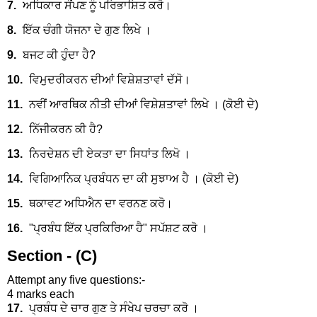
7.
ਅਧਿਕਾਰ ਸੌਂਪਣ ਨੂੰ ਪਰਿਭਾਸ਼ਿਤ ਕਰੋ।
8.
ਇੱਕ ਚੰਗੀ ਯੋਜਨਾ ਦੇ ਗੁਣ ਲਿਖੇ ।
9.
ਬਜਟ ਕੀ ਹੁੰਦਾ ਹੈ?
10.
ਵਿਮੁਦਰੀਕਰਨ ਦੀਆਂ ਵਿਸ਼ੇਸ਼ਤਾਵਾਂ ਦੱਸੋ।
11.
ਨਵੀਂ ਆਰਥਿਕ ਨੀਤੀ ਦੀਆਂ ਵਿਸ਼ੇਸ਼ਤਾਵਾਂ ਲਿਖੇ । (ਕੋਈ ਦੇ)
12.
ਨਿੱਜੀਕਰਨ ਕੀ ਹੈ?
13.
ਨਿਰਦੇਸ਼ਨ ਦੀ ਏਕਤਾ ਦਾ ਸਿਧਾਂਤ ਲਿਖੋ ।
14.
ਵਿਗਿਆਨਿਕ ਪ੍ਰਬੰਧਨ ਦਾ ਕੀ ਸੁਝਾਅ ਹੈ । (ਕੋਈ ਦੇ)
15.
ਥਕਾਵਟ ਅਧਿਐਨ ਦਾ ਵਰਨਣ ਕਰੋ।
16.
"ਪ੍ਰਬੰਧ ਇੱਕ ਪ੍ਰਕਿਰਿਆ ਹੈ" ਸਪੱਸ਼ਟ ਕਰੋ ।
Section - (C)
Attempt any five questions:-
4 marks each
17.
ਪ੍ਰਬੰਧ ਦੇ ਚਾਰ ਗੁਣ ਤੇ ਸੰਖੇਪ ਚਰਚਾ ਕਰੋ ।