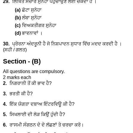
29.
ਲਿਖਿਤ ਸੰਚਾਰ ਸੁਨੇਹਾ ਪਹੁੰਚਾਉਣ ਲਈ ਚੱਕਦਾ ਹੈ ।
(a)
ਛੋਟਾ ਸੁਨੇਹਾ
(b)
ਲੰਬਾ ਸੁਨੇਹਾ
(c)
ਵਿਅਕਤੀਗਰ ਸੁਨੇਹਾ
(d)
ਭਾਵਨਾਵਾਂ ।
30.
ਪ੍ਰੇਰਨਾ ਅੰਦਰੂਨੀ ਹੈ ਜੋ ਨਿਸ਼ਪਾਦਨ ਸੁਧਾਰ ਵਿੱਚ ਮਦਦ ਕਰਦੀ ਹੈ ।
(ਸਹੀ / ਗਲਤ)
Section - (B)
All questions are compulsory.
2 marks each
2.
ਨਿਗਰਾਨੀ ਤੋਂ ਕੀ ਭਾਵ ਹੈ?
3.
ਭਰਤੀ ਕੀ ਹੈ?
4.
ਇੱਕ ਯੋਗਤਾ ਦਬਾਅ ਇੰਟਰਵਿਊ ਕੀ ਹੈ?
5.
ਸਿਖਲਾਈ ਦੀ ਲੋੜ ਕਿਉਂ ਹੁੰਦੀ ਹੈ?
6.
ਰਾਸਮੀ ਸੰਗਠਨ ਦੇ ਦੇ ਲੱਛਣਾਂ ਤੇ ਚਰਚਾ ਕਰੋ।