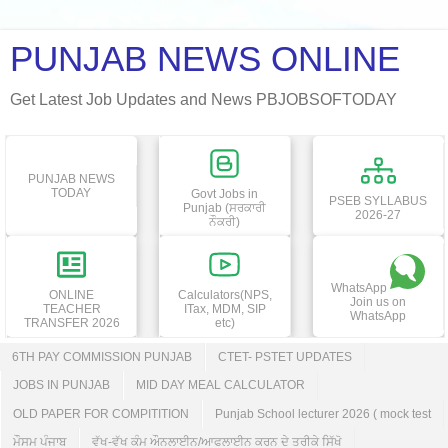
PUNJAB NEWS ONLINE
Get Latest Job Updates and News PBJOBSOFTODAY
PUNJAB NEWS
TODAY
Govt Jobs in
PSEB SYLLABUS
Punjab (ਸਰਕਾਰੀ
2026-27
ਨੌਕਰੀ)
WhatsApp
ONLINE
Calculators(NPS,
Join us on
TEACHER
ITax, MDM, SIP
WhatsApp
TRANSFER 2026
etc)
6TH PAY COMMISSION PUNJAB
CTET- PSTET UPDATES
JOBS IN PUNJAB
MID DAY MEAL CALCULATOR
OLD PAPER FOR COMPITITION
Punjab School lecturer 2026 ( mock test
ਮੌਸਮ ਪੰਜਾਬ
ਵੱਖ-ਵੱਖ ਕੰਮ ਔਨਲਾਈਨ/ਆਫਲਾਈਨ ਕਰਨ ਦੇ ਤਰੀਕੇ ਸਿੱਖੋ