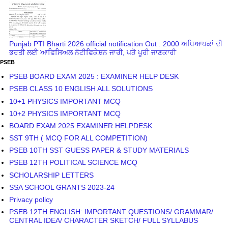
Punjab PTI Bharti 2026 official notification Out : 2000 ਅਧਿਆਪਕਾਂ ਦੀ
ਭਰਤੀ ਲਈ ਆਫਿਸਿਅਲ ਨੋਟੀਫਿਕੇਸ਼ਨ ਜਾਰੀ, ਪੜੋ ਪੂਰੀ ਜਾਣਕਾਰੀ
PSEB
PSEB BOARD EXAM 2025 : EXAMINER HELP DESK
PSEB CLASS 10 ENGLISH ALL SOLUTIONS
10+1 PHYSICS IMPORTANT MCQ
10+2 PHYSICS IMPORTANT MCQ
BOARD EXAM 2025 EXAMINER HELPDESK
SST 9TH ( MCQ FOR ALL COMPETITION)
PSEB 10TH SST GUESS PAPER & STUDY MATERIALS
PSEB 12TH POLITICAL SCIENCE MCQ
SCHOLARSHIP LETTERS
SSA SCHOOL GRANTS 2023-24
Privacy policy
PSEB 12TH ENGLISH: IMPORTANT QUESTIONS/ GRAMMAR/
CENTRAL IDEA/ CHARACTER SKETCH/ FULL SYLLABUS