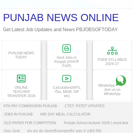
PUNJAB NEWS ONLINE
Get Latest Job Updates and News PBJOBSOFTODAY
PUNJAB NEWS
TODAY
Govt Jobs in
PSEB SYLLABUS
Punjab (ਸਰਕਾਰੀ
2026-27
ਨੌਕਰੀ)
WhatsApp
ONLINE
Calculators(NPS,
Join us on
TEACHER
ITax, MDM, SIP
WhatsApp
TRANSFER 2026
etc)
6TH PAY COMMISSION PUNJAB
CTET- PSTET UPDATES
JOBS IN PUNJAB
MID DAY MEAL CALCULATOR
OLD PAPER FOR COMPITITION
Punjab School lecturer 2026 ( mock test
ਮੌਸਮ ਪੰਜਾਬ
ਵੱਖ-ਵੱਖ ਕੰਮ ਔਨਲਾਈਨ/ਆਫਲਾਈਨ ਕਰਨ ਦੇ ਤਰੀਕੇ ਸਿੱਖੋ