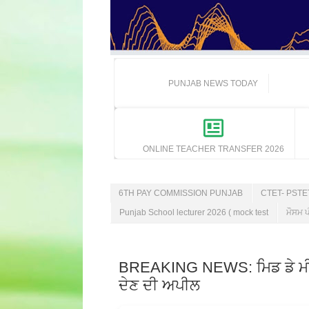
PUNJAB NEWS TODAY
ONLINE TEACHER TRANSFER 2026
6TH PAY COMMISSION PUNJAB
CTET- PST
Punjab School lecturer 2026 ( mock test
ਮੌਸਮ ਪ
BREAKING NEWS: ਮਿਡ ਡੇ ਮੀਲ ਵਰਕ
ਦੇਣ ਦੀ ਅਪੀਲ