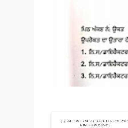
[ B.Ed/ETT/NTT/ NURSES & OTHER COURSE
ADMISSION 2025-26]