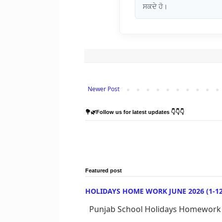
ਸਕਦੇ ਹੋ।
Newer Post
💐🌿Follow us for latest updates 👇👇👇
Featured post
HOLIDAYS HOME WORK JUNE 2026 (1-12) : ਸਿੱਖ
Punjab School Holidays Homework June