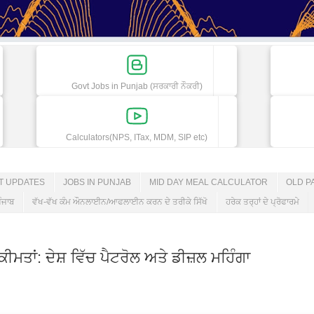
Govt Jobs in Punjab (ਸਰਕਾਰੀ ਨੌਕਰੀ)
Calculators(NPS, ITax, MDM, SIP etc)
ET UPDATES
JOBS IN PUNJAB
MID DAY MEAL CALCULATOR
OLD P
ੰਜਾਬ
ਵੱਖ-ਵੱਖ ਕੰਮ ਔਨਲਾਈਨ/ਆਫਲਾਈਨ ਕਰਨ ਦੇ ਤਰੀਕੇ ਸਿੱਖੋ
ਹਰੇਕ ਤਰ੍ਹਾਂ ਦੇ ਪ੍ਰੋਫਾਰਮੇ
ੀਮਤਾਂ: ਦੇਸ਼ ਵਿੱਚ ਪੈਟਰੋਲ ਅਤੇ ਡੀਜ਼ਲ ਮਹਿੰਗਾ