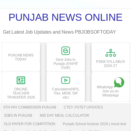
PUNJAB NEWS ONLINE
Get Latest Job Updates and News PBJOBSOFTODAY
PUNJAB NEWS
TODAY
Govt Jobs in
PSEB SYLLABUS
Punjab (ਸਰਕਾਰੀ
2026-27
ਨੌਕਰੀ)
WhatsApp
ONLINE
Calculators(NPS,
Join us on
TEACHER
ITax, MDM, SIP
WhatsApp
TRANSFER 2026
etc)
6TH PAY COMMISSION PUNJAB
CTET- PSTET UPDATES
JOBS IN PUNJAB
MID DAY MEAL CALCULATOR
OLD PAPER FOR COMPITITION
Punjab School lecturer 2026 ( mock test