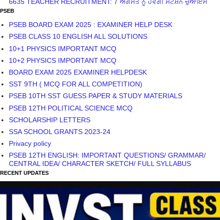
6635 TEACHER RECRUITMENT: 7 ਅਗਸਤ ਨੂੰ ਹੋਵੇਗੀ ਸਟੇਸ਼ਨ ਚੁਆਇਸ
PSEB
PSEB BOARD EXAM 2025 : EXAMINER HELP DESK
PSEB CLASS 10 ENGLISH ALL SOLUTIONS
10+1 PHYSICS IMPORTANT MCQ
10+2 PHYSICS IMPORTANT MCQ
BOARD EXAM 2025 EXAMINER HELPDESK
SST 9TH ( MCQ FOR ALL COMPETITION)
PSEB 10TH SST GUESS PAPER & STUDY MATERIALS
PSEB 12TH POLITICAL SCIENCE MCQ
SCHOLARSHIP LETTERS
SSA SCHOOL GRANTS 2023-24
Privacy policy
PSEB 12TH ENGLISH: IMPORTANT QUESTIONS/ GRAMMAR/
CENTRAL IDEA/ CHARACTER SKETCH/ FULL SYLLABUS
RECENT UPDATES