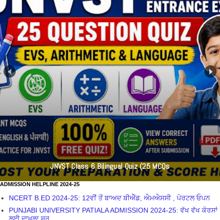
JNVST Class 6 Bilingual Quiz (25 MCQs
ADMISSION HELPLINE 2024-25
NCERT B.ED 2024-25: 12ਵੀਂ ਤੋਂ ਬਾਅਦ ਬੀਐੱਡ, ਐਮਐਸਸੀ , ਪੋਰਟਲ ਓਪਨ
PUNJABI UNIVERSITY PATIALA ADMISSION 2024-25: ਵੱਖ ਵੱਖ ਕੋਰਸਾਂ
ਲਈ ਦਾਖਲਾ ਸ਼ੁਰੂ