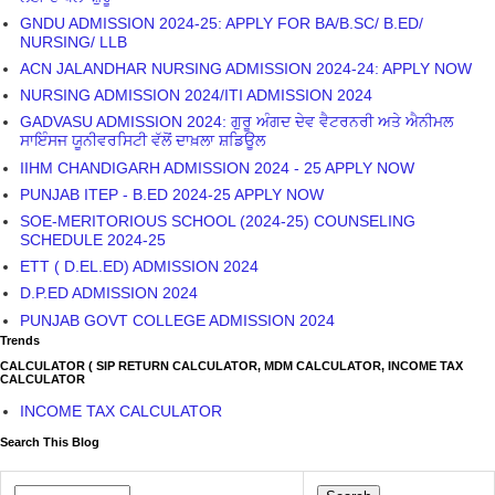
GNDU ADMISSION 2024-25: APPLY FOR BA/B.SC/ B.ED/
NURSING/ LLB
ACN JALANDHAR NURSING ADMISSION 2024-24: APPLY NOW
NURSING ADMISSION 2024/ITI ADMISSION 2024
GADVASU ADMISSION 2024: ਗੁਰੂ ਅੰਗਦ ਦੇਵ ਵੈਟਰਨਰੀ ਅਤੇ ਐਨੀਮਲ
ਸਾਇੰਸਜ ਯੂਨੀਵਰਸਿਟੀ ਵੱਲੋਂ ਦਾਖ਼ਲਾ ਸ਼ਡਿਊਲ
IIHM CHANDIGARH ADMISSION 2024 - 25 APPLY NOW
PUNJAB ITEP - B.ED 2024-25 APPLY NOW
SOE-MERITORIOUS SCHOOL (2024-25) COUNSELING
SCHEDULE 2024-25
ETT ( D.EL.ED) ADMISSION 2024
D.P.ED ADMISSION 2024
PUNJAB GOVT COLLEGE ADMISSION 2024
Trends
CALCULATOR ( SIP RETURN CALCULATOR, MDM CALCULATOR, INCOME TAX
CALCULATOR
INCOME TAX CALCULATOR
Search This Blog