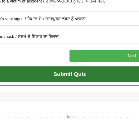
n to a victim of accident / ਦੁਰਘਟਨਾ-ਗ੍ਰਸਤ ਨੂੰ ਦਿੱਤੀ ਪਹਿਲੀ ਮਦਦ
s vital signs / ਬਿਮਾਰ ਦੇ ਮਹੱਤਵਪੂਰਨ ਲੱਛਣ ਨੂੰ ਆਂਕਣਾ
for shock / ਸਦਮੇ ਦੇ ਸ਼ਿਕਾਰ ਦਾ ਇਲਾਜ
Next
Submit Quiz
Home