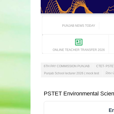
PUNJAB NEWS TODAY
ONLINE TEACHER TRANSFER 2026
6TH PAY COMMISSION PUNJAB
CTET- PST
Punjab School lecturer 2026 ( mock test
ਮੌਸਮ ਪ
PSTET Environmental Scienc
En