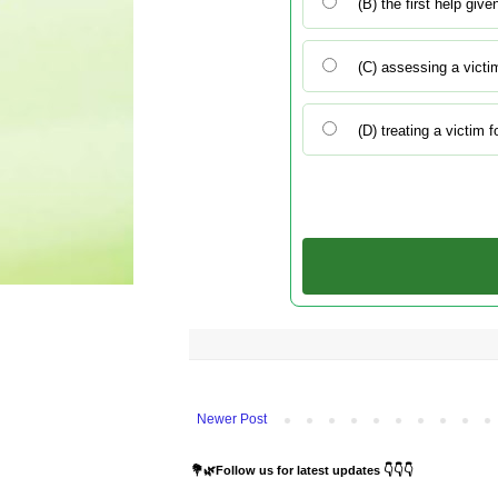
(B) the first help give
(C) assessing a victim'
(D) treating a victim 
Newer Post
💐🌿Follow us for latest updates 👇👇👇