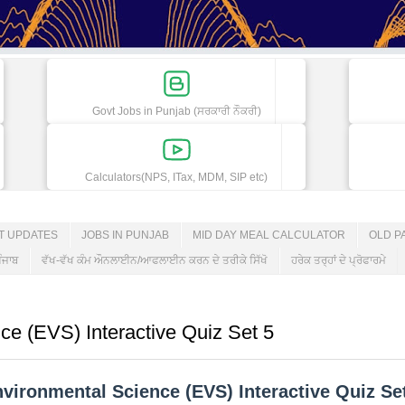
Govt Jobs in Punjab (ਸਰਕਾਰੀ ਨੌਕਰੀ)
Calculators(NPS, ITax, MDM, SIP etc)
ET UPDATES
JOBS IN PUNJAB
MID DAY MEAL CALCULATOR
OLD P
ੰਜਾਬ
ਵੱਖ-ਵੱਖ ਕੰਮ ਔਨਲਾਈਨ/ਆਫਲਾਈਨ ਕਰਨ ਦੇ ਤਰੀਕੇ ਸਿੱਖੋ
ਹਰੇਕ ਤਰ੍ਹਾਂ ਦੇ ਪ੍ਰੋਫਾਰਮੇ
e (EVS) Interactive Quiz Set 5
vironmental Science (EVS) Interactive Quiz Se