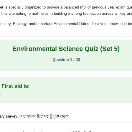
et is specially organized to provide a balanced mix of previous year exam qu
This alternating format helps in building a strong foundation across all key ar
istry, Ecology, and Important Environmental Dates. Test your knowledge bel
Environmental Science Quiz (Set 5)
Question 1 / 30
First aid is:
-
ry survey / ਪ੍ਰਾਥਮਿਕ ਨਿਰੀਖਣ ਨੂੰ ਪੂਰਾ ਕਰਨਾ