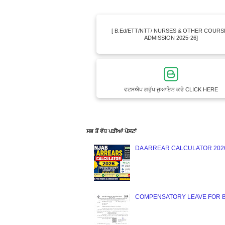
[ B.Ed/ETT/NTT/ NURSES & OTHER COURS
ADMISSION 2025-26]
ਵਟਸਐਪ ਗਰੁੱਪ ਜੁਆਇਨ ਕਰੋ CLICK HERE
ਸਭ ਤੋਂ ਵੱਧ ਪੜੀਆਂ ਪੋਸਟਾਂ
DA ARREAR CALCULATOR 2026 : 
COMPENSATORY LEAVE FOR BLO : 