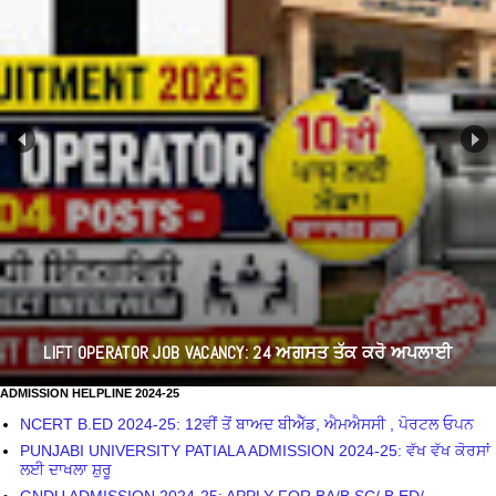
LIFT OPERATOR JOB VACANCY: 24 ਅਗਸਤ ਤੱਕ ਕਰੋ ਅਪਲਾਈ
ADMISSION HELPLINE 2024-25
NCERT B.ED 2024-25: 12ਵੀਂ ਤੋਂ ਬਾਅਦ ਬੀਐੱਡ, ਐਮਐਸਸੀ , ਪੋਰਟਲ ਓਪਨ
PUNJABI UNIVERSITY PATIALA ADMISSION 2024-25: ਵੱਖ ਵੱਖ ਕੋਰਸਾਂ
ਲਈ ਦਾਖਲਾ ਸ਼ੁਰੂ