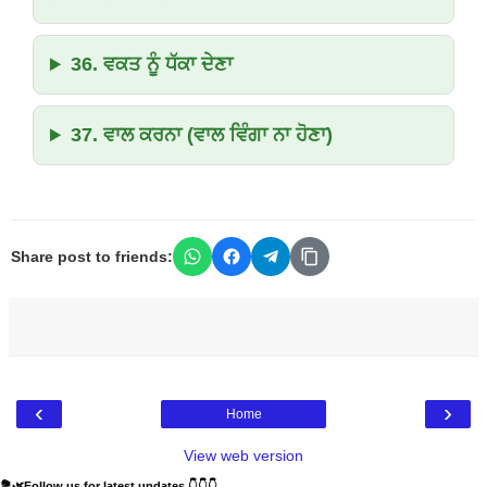
36. ਵਕਤ ਨੂੰ ਧੱਕਾ ਦੇਣਾ
37. ਵਾਲ ਕਰਨਾ (ਵਾਲ ਵਿੰਗਾ ਨਾ ਹੋਣਾ)
Share post to friends:
‹
›
Home
View web version
💐🌿Follow us for latest updates 👇👇👇