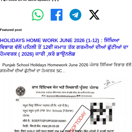
Featured post
HOLIDAYS HOME WORK JUNE 2026 (1-12) : ਸਿੱਖਿਆ
ਵਿਭਾਗ ਵੱਲੋਂ ਪਹਿਲੀ ਤੋਂ 12ਵੀਂ ਜਮਾਤ ਤੱਕ ਗਰਮੀਆਂ ਦੀਆਂ ਛੁੱਟੀਆਂ ਦਾ
ਹੋਮਵਰਕ ( 2026) ਜਾਰੀ ,ਕਰੋ ਡਾਉਨਲੋਡ
Punjab School Holidays Homework June 2026 ਪੰਜਾਬ ਸਿੱਖਿਆ ਵਿਭਾਗ ਵੱਲੋਂ
ਗਰਮੀਆਂ ਦੀਆਂ ਛੁੱਟੀਆਂ ਦਾ ਹੋਮਵਰਕ SC...