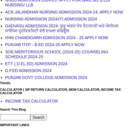
GNDU ADMISSION 2024-25: APPLY FOR BA/B.SC/ B.ED/
NURSING/ LLB
ACN JALANDHAR NURSING ADMISSION 2024-24: APPLY NOW
NURSING ADMISSION 2024/ITI ADMISSION 2024
GADVASU ADMISSION 2024: ਗੁਰੂ ਅੰਗਦ ਦੇਵ ਵੈਟਰਨਰੀ ਅਤੇ ਐਨੀਮਲ
ਸਾਇੰਸਜ ਯੂਨੀਵਰਸਿਟੀ ਵੱਲੋਂ ਦਾਖ਼ਲਾ ਸ਼ਡਿਊਲ
IIHM CHANDIGARH ADMISSION 2024 - 25 APPLY NOW
PUNJAB ITEP - B.ED 2024-25 APPLY NOW
SOE-MERITORIOUS SCHOOL (2024-25) COUNSELING
SCHEDULE 2024-25
ETT ( D.EL.ED) ADMISSION 2024
D.P.ED ADMISSION 2024
PUNJAB GOVT COLLEGE ADMISSION 2024
Trends
CALCULATOR ( SIP RETURN CALCULATOR, MDM CALCULATOR, INCOME TAX
CALCULATOR
INCOME TAX CALCULATOR
Search This Blog
IMPORTANT LINKS