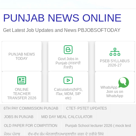
PUNJAB NEWS ONLINE
Get Latest Job Updates and News PBJOBSOFTODAY
PUNJAB NEWS
TODAY
Govt Jobs in
PSEB SYLLABUS
Punjab (ਸਰਕਾਰੀ
2026-27
ਨੌਕਰੀ)
WhatsApp
ONLINE
Calculators(NPS,
Join us on
TEACHER
ITax, MDM, SIP
WhatsApp
TRANSFER 2026
etc)
6TH PAY COMMISSION PUNJAB
CTET- PSTET UPDATES
JOBS IN PUNJAB
MID DAY MEAL CALCULATOR
OLD PAPER FOR COMPITITION
Punjab School lecturer 2026 ( mock test
ਮੌਸਮ ਪੰਜਾਬ
ਵੱਖ-ਵੱਖ ਕੰਮ ਔਨਲਾਈਨ/ਆਫਲਾਈਨ ਕਰਨ ਦੇ ਤਰੀਕੇ ਸਿੱਖੋ