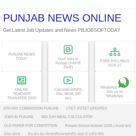
PUNJAB NEWS ONLINE
Get Latest Job Updates and News PBJOBSOFTODAY
PUNJAB NEWS
TODAY
Govt Jobs in
PSEB SYLLABUS
Punjab (ਸਰਕਾਰੀ
2026-27
ਨੌਕਰੀ)
WhatsApp
ONLINE
Calculators(NPS,
Join us on
TEACHER
ITax, MDM, SIP
WhatsApp
TRANSFER 2026
etc)
6TH PAY COMMISSION PUNJAB
CTET- PSTET UPDATES
JOBS IN PUNJAB
MID DAY MEAL CALCULATOR
OLD PAPER FOR COMPITITION
Punjab School lecturer 2026 ( mock test
ਮੌਸਮ ਪੰਜਾਬ
ਵੱਖ-ਵੱਖ ਕੰਮ ਔਨਲਾਈਨ/ਆਫਲਾਈਨ ਕਰਨ ਦੇ ਤਰੀਕੇ ਸਿੱਖੋ