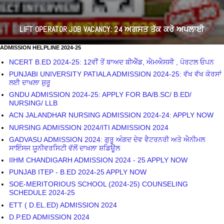
LIFT OPERATOR JOB VACANCY: 24 ਅਗਸਤ ਤੱਕ ਕਰੋ ਅਪਲਾਈ
ADMISSION HELPLINE 2024-25
NCERT B.ED 2024-25: 12ਵੀਂ ਤੋਂ ਬਾਅਦ ਬੀਐੱਡ, ਐਮਐਸਸੀ , ਪੋਰਟਲ ਓਪਨ
PUNJABI UNIVERSITY PATIALA ADMISSION 2024-25: ਵੱਖ ਵੱਖ ਕੋਰਸਾਂ
ਲਈ ਦਾਖਲਾ ਸ਼ੁਰੂ
GNDU ADMISSION 2024-25: APPLY FOR BA/B.SC/ B.ED/
NURSING/ LLB
ACN JALANDHAR NURSING ADMISSION 2024-24: APPLY NOW
NURSING ADMISSION 2024/ITI ADMISSION 2024
GADVASU ADMISSION 2024: ਗੁਰੂ ਅੰਗਦ ਦੇਵ ਵੈਟਰਨਰੀ ਅਤੇ ਐਨੀਮਲ
ਸਾਇੰਸਜ ਯੂਨੀਵਰਸਿਟੀ ਵੱਲੋਂ ਦਾਖ਼ਲਾ ਸ਼ਡਿਊਲ
IIHM CHANDIGARH ADMISSION 2024 - 25 APPLY NOW
PUNJAB ITEP - B.ED 2024-25 APPLY NOW
SOE-MERITORIOUS SCHOOL (2024-25) COUNSELING
SCHEDULE 2024-25
ETT ( D.EL.ED) ADMISSION 2024
D.P.ED ADMISSION 2024