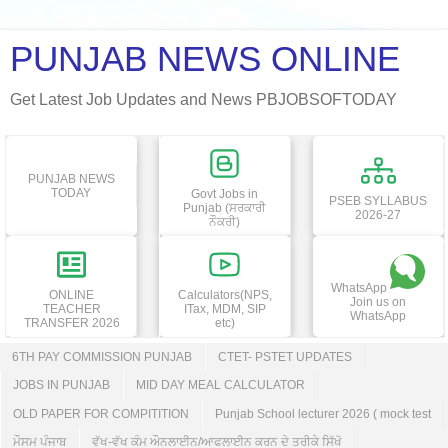
PUNJAB NEWS ONLINE
Get Latest Job Updates and News PBJOBSOFTODAY
PUNJAB NEWS
TODAY
Govt Jobs in
PSEB SYLLABUS
Punjab (ਸਰਕਾਰੀ
2026-27
ਨੌਕਰੀ)
WhatsApp
ONLINE
Calculators(NPS,
Join us on
TEACHER
ITax, MDM, SIP
WhatsApp
TRANSFER 2026
etc)
6TH PAY COMMISSION PUNJAB
CTET- PSTET UPDATES
JOBS IN PUNJAB
MID DAY MEAL CALCULATOR
OLD PAPER FOR COMPITITION
Punjab School lecturer 2026 ( mock test
ਮੌਸਮ ਪੰਜਾਬ
ਵੱਖ-ਵੱਖ ਕੰਮ ਔਨਲਾਈਨ/ਆਫਲਾਈਨ ਕਰਨ ਦੇ ਤਰੀਕੇ ਸਿੱਖੋ