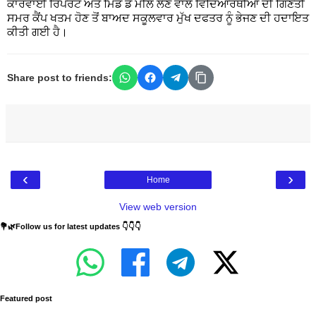
ਕਾਰਵਾਈ ਰਿਪੋਰਟ ਅਤੇ ਮਿਡ ਡੇ ਮੀਲ ਲੈਣ ਵਾਲੇ ਵਿਦਿਆਰਥੀਆਂ ਦੀ ਗਿਣਤੀ
ਸਮਰ ਕੈਂਪ ਖਤਮ ਹੋਣ ਤੋਂ ਬਾਅਦ ਸਕੂਲਵਾਰ ਮੁੱਖ ਦਫਤਰ ਨੂੰ ਭੇਜਣ ਦੀ ਹਦਾਇਤ
ਕੀਤੀ ਗਈ ਹੈ।
Share post to friends:
‹
›
Home
View web version
💐🌿Follow us for latest updates 👇👇👇
Featured post