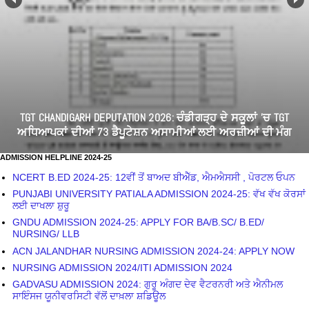
TGT CHANDIGARH DEPUTATION 2026: ਚੰਡੀਗੜ੍ਹ ਦੇ ਸਕੂਲਾਂ 'ਚ TGT
ਅਧਿਆਪਕਾਂ ਦੀਆਂ 73 ਡੈਪੂਟੇਸ਼ਨ ਅਸਾਮੀਆਂ ਲਈ ਅਰਜ਼ੀਆਂ ਦੀ ਮੰਗ
ADMISSION HELPLINE 2024-25
NCERT B.ED 2024-25: 12ਵੀਂ ਤੋਂ ਬਾਅਦ ਬੀਐੱਡ, ਐਮਐਸਸੀ , ਪੋਰਟਲ ਓਪਨ
PUNJABI UNIVERSITY PATIALA ADMISSION 2024-25: ਵੱਖ ਵੱਖ ਕੋਰਸਾਂ
ਲਈ ਦਾਖਲਾ ਸ਼ੁਰੂ
GNDU ADMISSION 2024-25: APPLY FOR BA/B.SC/ B.ED/
NURSING/ LLB
ACN JALANDHAR NURSING ADMISSION 2024-24: APPLY NOW
NURSING ADMISSION 2024/ITI ADMISSION 2024
GADVASU ADMISSION 2024: ਗੁਰੂ ਅੰਗਦ ਦੇਵ ਵੈਟਰਨਰੀ ਅਤੇ ਐਨੀਮਲ
ਸਾਇੰਸਜ ਯੂਨੀਵਰਸਿਟੀ ਵੱਲੋਂ ਦਾਖ਼ਲਾ ਸ਼ਡਿਊਲ