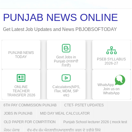
PUNJAB NEWS ONLINE
Get Latest Job Updates and News PBJOBSOFTODAY
PUNJAB NEWS
TODAY
Govt Jobs in
PSEB SYLLABUS
Punjab (ਸਰਕਾਰੀ
2026-27
ਨੌਕਰੀ)
WhatsApp
ONLINE
Calculators(NPS,
Join us on
TEACHER
ITax, MDM, SIP
WhatsApp
TRANSFER 2026
etc)
6TH PAY COMMISSION PUNJAB
CTET- PSTET UPDATES
JOBS IN PUNJAB
MID DAY MEAL CALCULATOR
OLD PAPER FOR COMPITITION
Punjab School lecturer 2026 ( mock test
ਮੌਸਮ ਪੰਜਾਬ
ਵੱਖ-ਵੱਖ ਕੰਮ ਔਨਲਾਈਨ/ਆਫਲਾਈਨ ਕਰਨ ਦੇ ਤਰੀਕੇ ਸਿੱਖੋ