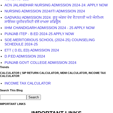
ACN JALANDHAR NURSING ADMISSION 2024-24: APPLY NOW
NURSING ADMISSION 2024/ITI ADMISSION 2024
GADVASU ADMISSION 2024: ਗੁਰੂ ਅੰਗਦ ਦੇਵ ਵੈਟਰਨਰੀ ਅਤੇ ਐਨੀਮਲ
ਸਾਇੰਸਜ ਯੂਨੀਵਰਸਿਟੀ ਵੱਲੋਂ ਦਾਖ਼ਲਾ ਸ਼ਡਿਊਲ
IIHM CHANDIGARH ADMISSION 2024 - 25 APPLY NOW
PUNJAB ITEP - B.ED 2024-25 APPLY NOW
SOE-MERITORIOUS SCHOOL (2024-25) COUNSELING
SCHEDULE 2024-25
ETT ( D.EL.ED) ADMISSION 2024
D.P.ED ADMISSION 2024
PUNJAB GOVT COLLEGE ADMISSION 2024
Trends
CALCULATOR ( SIP RETURN CALCULATOR, MDM CALCULATOR, INCOME TAX
CALCULATOR
INCOME TAX CALCULATOR
Search This Blog
IMPORTANT LINKS