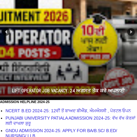
LIFT OPERATOR JOB VACANCY: 24 ਅਗਸਤ ਤੱਕ ਕਰੋ ਅਪਲਾਈ
ADMISSION HELPLINE 2024-25
NCERT B.ED 2024-25: 12ਵੀਂ ਤੋਂ ਬਾਅਦ ਬੀਐੱਡ, ਐਮਐਸਸੀ , ਪੋਰਟਲ ਓਪਨ
PUNJABI UNIVERSITY PATIALA ADMISSION 2024-25: ਵੱਖ ਵੱਖ ਕੋਰਸਾਂ
ਲਈ ਦਾਖਲਾ ਸ਼ੁਰੂ
GNDU ADMISSION 2024-25: APPLY FOR BA/B.SC/ B.ED/
NURSING/ LLB