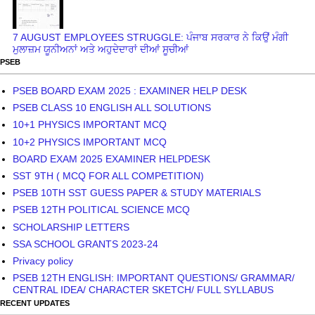
7 AUGUST EMPLOYEES STRUGGLE: ਪੰਜਾਬ ਸਰਕਾਰ ਨੇ ਕਿਉਂ ਮੰਗੀ
ਮੁਲਾਜ਼ਮ ਯੂਨੀਅਨਾਂ ਅਤੇ ਅਹੁਦੇਦਾਰਾਂ ਦੀਆਂ ਸੂਚੀਆਂ
PSEB
PSEB BOARD EXAM 2025 : EXAMINER HELP DESK
PSEB CLASS 10 ENGLISH ALL SOLUTIONS
10+1 PHYSICS IMPORTANT MCQ
10+2 PHYSICS IMPORTANT MCQ
BOARD EXAM 2025 EXAMINER HELPDESK
SST 9TH ( MCQ FOR ALL COMPETITION)
PSEB 10TH SST GUESS PAPER & STUDY MATERIALS
PSEB 12TH POLITICAL SCIENCE MCQ
SCHOLARSHIP LETTERS
SSA SCHOOL GRANTS 2023-24
Privacy policy
PSEB 12TH ENGLISH: IMPORTANT QUESTIONS/ GRAMMAR/
CENTRAL IDEA/ CHARACTER SKETCH/ FULL SYLLABUS
RECENT UPDATES