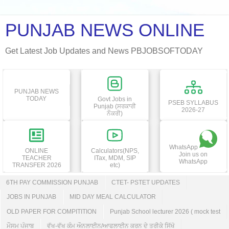
PUNJAB NEWS ONLINE
Get Latest Job Updates and News PBJOBSOFTODAY
PUNJAB NEWS
TODAY
Govt Jobs in
PSEB SYLLABUS
Punjab (ਸਰਕਾਰੀ
2026-27
ਨੌਕਰੀ)
WhatsApp
ONLINE
Calculators(NPS,
Join us on
TEACHER
ITax, MDM, SIP
WhatsApp
TRANSFER 2026
etc)
6TH PAY COMMISSION PUNJAB
CTET- PSTET UPDATES
JOBS IN PUNJAB
MID DAY MEAL CALCULATOR
OLD PAPER FOR COMPITITION
Punjab School lecturer 2026 ( mock test
ਮੌਸਮ ਪੰਜਾਬ
ਵੱਖ-ਵੱਖ ਕੰਮ ਔਨਲਾਈਨ/ਆਫਲਾਈਨ ਕਰਨ ਦੇ ਤਰੀਕੇ ਸਿੱਖੋ