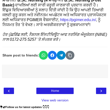
ਸਾਲ
ਲਈ
B.Sc. Nursing (4 ਸਾਲ)
ਅਤੇ
B.Sc. Nursing (Post
Basic)
ਦਾਖਲਿਆਂ ਲਈ ਸਾਰੀ ਜ਼ਰੂਰੀ ਜਾਣਕਾਰੀ ਪ੍ਰਦਾਨ ਕਰਦੀ ਹੈ।
ਇੱਛੁਕ ਵਿਦਿਆਰਥੀਆਂ ਨੂੰ ਸਲਾਹ ਦਿੱਤੀ ਜਾਂਦੀ ਹੈ ਕਿ ਉਹ ਆਪਣੀ ਤਿਆਰੀ
ਜਲਦੀ ਸ਼ੁਰੂ ਕਰਨ ਅਤੇ ਨਵੀਨਤਮ ਅਪਡੇਟਸ ਅਤੇ ਅਧਿਕਾਰਤ ਪ੍ਰਾਸਪੈਕਟਸ
ਲਈ ਅਧਿਕਾਰਤ PGIMER ਵੈਬਸਾਈਟ,
https://pgimer.edu.in/
, ਨੂੰ
ਨਿਯਮਤ ਤੌਰ 'ਤੇ ਵੇਖਣ। ਸਾਰੇ ਅਰਜ਼ੀਕਰਤਾਵਾਂ ਨੂੰ ਸ਼ੁਭਕਾਮਨਾਵਾਂ!
ਹੋਰ ਪੁੱਛਗਿੱਛ ਲਈ, ਨੈਸ਼ਨਲ ਇੰਸਟੀਚਿਊਟ ਆਫ ਨਰਸਿੰਗ ਐਜੂਕੇਸ਼ਨ (NINE)
ਨਾਲ 0172-275 5257 'ਤੇ ਸੰਪਰਕ ਕਰੋ।
Share post to friends:
‹
›
Home
View web version
💐🌿Follow us for latest updates 👇👇👇