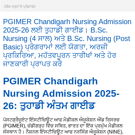
ਹਰੇਕ ਤਰ੍ਹਾਂ ਦੇ ਪ੍ਰੋਫਾਰਮੇ
PGIMER Chandigarh Nursing Admission
2025-26 ਲਈ ਤੁਹਾਡੀ ਗਾਈਡ। B.Sc.
Nursing (4 ਸਾਲ) ਅਤੇ B.Sc. Nursing (Post
Basic) ਪ੍ਰੋਗਰਾਮਾਂ ਲਈ ਯੋਗਤਾ, ਅਰਜ਼ੀ
ਪ੍ਰਕਿਰਿਆ, ਮਹੱਤਵਪੂਰਨ ਤਾਰੀਖਾਂ ਅਤੇ ਹੋਰ
ਜਾਣਕਾਰੀ ਪ੍ਰਾਪਤ ਕਰੋ
PGIMER Chandigarh
Nursing Admission 2025-
26: ਤੁਹਾਡੀ ਅੰਤਮ ਗਾਈਡ
ਪੋਸਟਗ੍ਰੈਜੂਏਟ ਇੰਸਟੀਚਿਊਟ ਆਫ ਮੈਡੀਕਲ ਐਜੂਕੇਸ਼ਨ ਐਂਡ ਰਿਸਰਚ
(PGIMER), ਚੰਡੀਗੜ੍ਹ ਵਿੱਚ ਸਥਿਤ, ਭਾਰਤ ਦਾ ਇੱਕ ਪ੍ਰਮੁੱਖ ਮੈਡੀਕਲ
ਸੰਸਥਾਨ ਹੈ। ਨੈਸ਼ਨਲ ਇੰਸਟੀਚਿਊਟ ਆਫ ਨਰਸਿੰਗ ਐਜੂਕੇਸ਼ਨ (NINE),