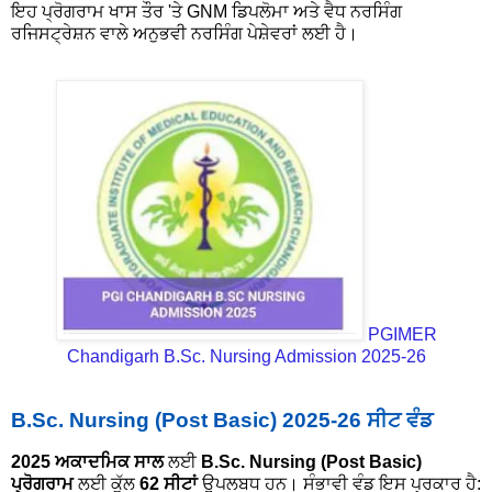
ਇਹ ਪ੍ਰੋਗਰਾਮ ਖਾਸ ਤੌਰ 'ਤੇ GNM ਡਿਪਲੋਮਾ ਅਤੇ ਵੈਧ ਨਰਸਿੰਗ
ਰਜਿਸਟ੍ਰੇਸ਼ਨ ਵਾਲੇ ਅਨੁਭਵੀ ਨਰਸਿੰਗ ਪੇਸ਼ੇਵਰਾਂ ਲਈ ਹੈ।
PGIMER
Chandigarh B.Sc. Nursing Admission 2025-26
B.Sc. Nursing (Post Basic) 2025-26 ਸੀਟ ਵੰਡ
2025 ਅਕਾਦਮਿਕ ਸਾਲ
ਲਈ
B.Sc. Nursing (Post Basic)
ਪ੍ਰੋਗਰਾਮ
ਲਈ ਕੁੱਲ
62 ਸੀਟਾਂ
ਉਪਲਬਧ ਹਨ। ਸੰਭਾਵੀ ਵੰਡ ਇਸ ਪ੍ਰਕਾਰ ਹੈ: