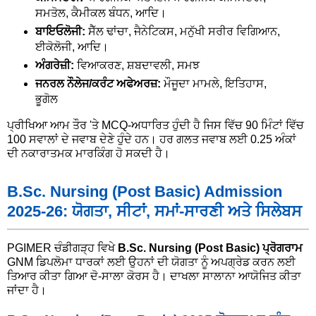
ਸਮਤੋਲ, ਕੈਮੀਕਲ ਬੰਧਨ, ਆਦਿ।
ਬਾਇਓਲੋਜੀ:
ਸੈੱਲ ਢਾਂਚਾ, ਜੈਨੇਟਿਕਸ, ਮਨੁੱਖੀ ਸਰੀਰ ਵਿਗਿਆਨ,
ਈਕੋਲੋਜੀ, ਆਦਿ।
ਅੰਗਰੇਜ਼ੀ:
ਵਿਆਕਰਣ, ਸ਼ਬਦਾਵਲੀ, ਸਮਝ
ਜਨਰਲ ਨੌਲੇਜ/ਕਰੰਟ ਅਫੇਅਰਜ਼:
ਮੌਜੂਦਾ ਮਾਮਲੇ, ਇਤਿਹਾਸ,
ਭੂਗੋਲ
ਪ੍ਰੀਖਿਆ ਆਮ ਤੌਰ 'ਤੇ MCQ-ਅਧਾਰਿਤ ਹੁੰਦੀ ਹੈ ਜਿਸ ਵਿੱਚ 90 ਮਿੰਟਾਂ ਵਿੱਚ
100 ਸਵਾਲਾਂ ਦੇ ਜਵਾਬ ਦੇਣੇ ਹੁੰਦੇ ਹਨ। ਹਰ ਗਲਤ ਜਵਾਬ ਲਈ 0.25 ਅੰਕਾਂ
ਦੀ ਨਕਾਰਾਤਮਕ ਮਾਰਕਿੰਗ ਹੋ ਸਕਦੀ ਹੈ।
B.Sc. Nursing (Post Basic) Admission
2025-26: ਯੋਗਤਾ, ਸੀਟਾਂ, ਸਮਾਂ-ਸਾਰਣੀ ਅਤੇ ਸਿਲੇਬਸ
PGIMER ਚੰਡੀਗੜ੍ਹ ਵਿਖੇ
B.Sc. Nursing (Post Basic) ਪ੍ਰੋਗਰਾਮ
GNM ਡਿਪਲੋਮਾ ਧਾਰਕਾਂ ਲਈ ਉਹਨਾਂ ਦੀ ਯੋਗਤਾ ਨੂੰ ਅਪਗ੍ਰੇਡ ਕਰਨ ਲਈ
ਤਿਆਰ ਕੀਤਾ ਗਿਆ ਦੋ-ਸਾਲਾ ਕੋਰਸ ਹੈ। ਦਾਖਲਾ ਸਾਲਾਨਾ ਆਯੋਜਿਤ ਕੀਤਾ
ਜਾਂਦਾ ਹੈ।