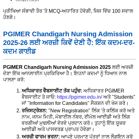
ਪ੍ਰੀਖਿਆ ਸੰਭਾਵੀ ਤੌਰ 'ਤੇ MCQ-ਅਧਾਰਿਤ ਹੋਵੇਗੀ, ਜਿਸ ਵਿੱਚ 100 ਸਵਾਲ
ਹੋਣਗੇ।
PGIMER Chandigarh Nursing Admission
2025-26 ਲਈ ਅਰਜ਼ੀ ਕਿਵੇਂ ਦੇਣੀ ਹੈ: ਇੱਕ ਕਦਮ-ਦਰ-
ਕਦਮ ਗਾਈਡ
PGIMER Chandigarh Nursing Admission 2025
ਲਈ ਅਰਜ਼ੀ
ਦੇਣਾ ਇੱਕ ਆਨਲਾਈਨ ਪ੍ਰਕਿਰਿਆ ਹੈ। ਇਹਨਾਂ ਕਦਮਾਂ ਨੂੰ ਧਿਆਨ ਨਾਲ
ਪਾਲਣਾ ਕਰੋ:
ਅਧਿਕਾਰਤ ਵੈਬਸਾਈਟ ਤੱਕ ਪਹੁੰਚ:
ਅਧਿਕਾਰਤ PGIMER
ਵੈਬਸਾਈਟ ਤੇ ਜਾਓ:
https://pgimer.edu.in/
ਅਤੇ "Students"
ਜਾਂ "Information for Candidates" ਸੈਕਸ਼ਨ ਦੀ ਖੋਜ ਕਰੋ।
ਰਜਿਸਟ੍ਰੇਸ਼ਨ:
"New Registration" ਲਿੰਕ 'ਤੇ ਕਲਿੱਕ ਕਰੋ ਅਤੇ
ਨਾਮ, ਜਨਮ ਮਿਤੀ, ਮੋਬਾਈਲ ਨੰਬਰ, ਈਮੇਲ ਆਈਡੀ ਅਤੇ ਲਿੰਗ
ਵਰਗੀਆਂ ਮੁਢਲੀਆਂ ਵੇਰਵੇ ਪ੍ਰਦਾਨ ਕਰੋ। ਤੁਹਾਨੂੰ ਇੱਕ ਯੂਜ਼ਰ
ਆਈਡੀ ਅਤੇ ਪਾਸਵਰਡ ਪ੍ਰਾਪਤ ਹੋਵੇਗਾ।
ਅਰਜ਼ੀ ਫਾਰਮ ਭਰਨਾ:
ਆਪਣੇ ਪ੍ਰਮਾਣ ਪੱਤਰਾਂ ਨਾਲ ਲੌਗਇਨ ਕਰੋ