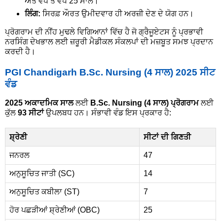
ਅਤੇ ਵੱਧ ਤੋਂ ਵੱਧ 25 ਸਾਲ।
ਲਿੰਗ:
ਸਿਰਫ਼ ਔਰਤ ਉਮੀਦਵਾਰ ਹੀ ਅਰਜ਼ੀ ਦੇਣ ਦੇ ਯੋਗ ਹਨ।
ਪ੍ਰੋਗਰਾਮ ਦੀ ਨੀਂਹ ਮੁਢਲੇ ਵਿਗਿਆਨਾਂ ਵਿੱਚ ਹੈ ਜੋ ਗ੍ਰੈਜੂਏਟਸ ਨੂੰ ਪ੍ਰਭਾਵੀ
ਨਰਸਿੰਗ ਦੇਖਭਾਲ ਲਈ ਜ਼ਰੂਰੀ ਮੈਡੀਕਲ ਸੰਕਲਪਾਂ ਦੀ ਮਜ਼ਬੂਤ ਸਮਝ ਪ੍ਰਦਾਨ
ਕਰਦੀ ਹੈ।
PGI Chandigarh B.Sc. Nursing (4 ਸਾਲ) 2025 ਸੀਟ
ਵੰਡ
2025 ਅਕਾਦਮਿਕ ਸਾਲ
ਲਈ
B.Sc. Nursing (4 ਸਾਲ) ਪ੍ਰੋਗਰਾਮ
ਲਈ
ਕੁੱਲ
93 ਸੀਟਾਂ
ਉਪਲਬਧ ਹਨ। ਸੰਭਾਵੀ ਵੰਡ ਇਸ ਪ੍ਰਕਾਰ ਹੈ:
ਸ਼੍ਰੇਣੀ
ਸੀਟਾਂ ਦੀ ਗਿਣਤੀ
ਜਨਰਲ
47
ਅਨੁਸੂਚਿਤ ਜਾਤੀ (SC)
14
ਅਨੁਸੂਚਿਤ ਕਬੀਲਾ (ST)
7
ਹੋਰ ਪਛੜੀਆਂ ਸ਼੍ਰੇਣੀਆਂ (OBC)
25