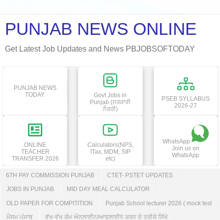
PUNJAB NEWS ONLINE
Get Latest Job Updates and News PBJOBSOFTODAY
PUNJAB NEWS
TODAY
Govt Jobs in
PSEB SYLLABUS
Punjab (ਸਰਕਾਰੀ
2026-27
ਨੌਕਰੀ)
WhatsApp
ONLINE
Calculators(NPS,
Join us on
TEACHER
ITax, MDM, SIP
WhatsApp
TRANSFER 2026
etc)
6TH PAY COMMISSION PUNJAB
CTET- PSTET UPDATES
JOBS IN PUNJAB
MID DAY MEAL CALCULATOR
OLD PAPER FOR COMPITITION
Punjab School lecturer 2026 ( mock test
ਮੌਸਮ ਪੰਜਾਬ
ਵੱਖ-ਵੱਖ ਕੰਮ ਔਨਲਾਈਨ/ਆਫਲਾਈਨ ਕਰਨ ਦੇ ਤਰੀਕੇ ਸਿੱਖੋ