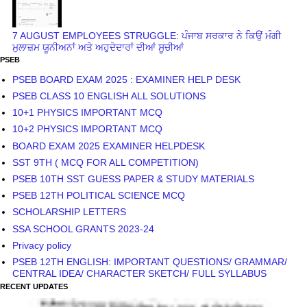
7 AUGUST EMPLOYEES STRUGGLE: ਪੰਜਾਬ ਸਰਕਾਰ ਨੇ ਕਿਉਂ ਮੰਗੀ
ਮੁਲਾਜ਼ਮ ਯੂਨੀਅਨਾਂ ਅਤੇ ਅਹੁਦੇਦਾਰਾਂ ਦੀਆਂ ਸੂਚੀਆਂ
PSEB
PSEB BOARD EXAM 2025 : EXAMINER HELP DESK
PSEB CLASS 10 ENGLISH ALL SOLUTIONS
10+1 PHYSICS IMPORTANT MCQ
10+2 PHYSICS IMPORTANT MCQ
BOARD EXAM 2025 EXAMINER HELPDESK
SST 9TH ( MCQ FOR ALL COMPETITION)
PSEB 10TH SST GUESS PAPER & STUDY MATERIALS
PSEB 12TH POLITICAL SCIENCE MCQ
SCHOLARSHIP LETTERS
SSA SCHOOL GRANTS 2023-24
Privacy policy
PSEB 12TH ENGLISH: IMPORTANT QUESTIONS/ GRAMMAR/
CENTRAL IDEA/ CHARACTER SKETCH/ FULL SYLLABUS
RECENT UPDATES