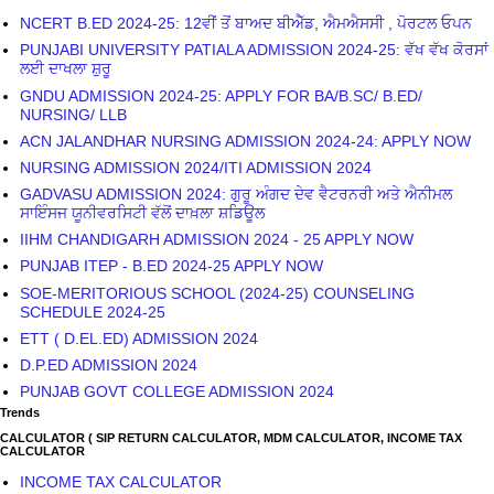
NCERT B.ED 2024-25: 12ਵੀਂ ਤੋਂ ਬਾਅਦ ਬੀਐੱਡ, ਐਮਐਸਸੀ , ਪੋਰਟਲ ਓਪਨ
PUNJABI UNIVERSITY PATIALA ADMISSION 2024-25: ਵੱਖ ਵੱਖ ਕੋਰਸਾਂ
ਲਈ ਦਾਖਲਾ ਸ਼ੁਰੂ
GNDU ADMISSION 2024-25: APPLY FOR BA/B.SC/ B.ED/
NURSING/ LLB
ACN JALANDHAR NURSING ADMISSION 2024-24: APPLY NOW
NURSING ADMISSION 2024/ITI ADMISSION 2024
GADVASU ADMISSION 2024: ਗੁਰੂ ਅੰਗਦ ਦੇਵ ਵੈਟਰਨਰੀ ਅਤੇ ਐਨੀਮਲ
ਸਾਇੰਸਜ ਯੂਨੀਵਰਸਿਟੀ ਵੱਲੋਂ ਦਾਖ਼ਲਾ ਸ਼ਡਿਊਲ
IIHM CHANDIGARH ADMISSION 2024 - 25 APPLY NOW
PUNJAB ITEP - B.ED 2024-25 APPLY NOW
SOE-MERITORIOUS SCHOOL (2024-25) COUNSELING
SCHEDULE 2024-25
ETT ( D.EL.ED) ADMISSION 2024
D.P.ED ADMISSION 2024
PUNJAB GOVT COLLEGE ADMISSION 2024
Trends
CALCULATOR ( SIP RETURN CALCULATOR, MDM CALCULATOR, INCOME TAX
CALCULATOR
INCOME TAX CALCULATOR