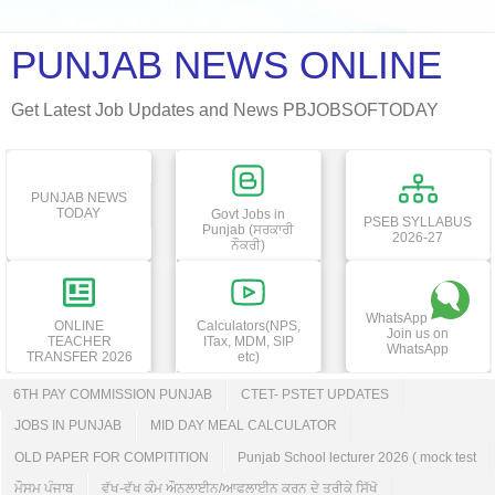
PUNJAB NEWS ONLINE
Get Latest Job Updates and News PBJOBSOFTODAY
PUNJAB NEWS
TODAY
Govt Jobs in
PSEB SYLLABUS
Punjab (ਸਰਕਾਰੀ
2026-27
ਨੌਕਰੀ)
WhatsApp
ONLINE
Calculators(NPS,
Join us on
TEACHER
ITax, MDM, SIP
WhatsApp
TRANSFER 2026
etc)
6TH PAY COMMISSION PUNJAB
CTET- PSTET UPDATES
JOBS IN PUNJAB
MID DAY MEAL CALCULATOR
OLD PAPER FOR COMPITITION
Punjab School lecturer 2026 ( mock test
ਮੌਸਮ ਪੰਜਾਬ
ਵੱਖ-ਵੱਖ ਕੰਮ ਔਨਲਾਈਨ/ਆਫਲਾਈਨ ਕਰਨ ਦੇ ਤਰੀਕੇ ਸਿੱਖੋ