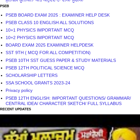
ਮੁਲਾਜ਼ਮ ਯੂਨੀਅਨਾਂ ਅਤੇ ਅਹੁਦੇਦਾਰਾਂ ਦੀਆਂ ਸੂਚੀਆਂ
PSEB
PSEB BOARD EXAM 2025 : EXAMINER HELP DESK
PSEB CLASS 10 ENGLISH ALL SOLUTIONS
10+1 PHYSICS IMPORTANT MCQ
10+2 PHYSICS IMPORTANT MCQ
BOARD EXAM 2025 EXAMINER HELPDESK
SST 9TH ( MCQ FOR ALL COMPETITION)
PSEB 10TH SST GUESS PAPER & STUDY MATERIALS
PSEB 12TH POLITICAL SCIENCE MCQ
SCHOLARSHIP LETTERS
SSA SCHOOL GRANTS 2023-24
Privacy policy
PSEB 12TH ENGLISH: IMPORTANT QUESTIONS/ GRAMMAR/
CENTRAL IDEA/ CHARACTER SKETCH/ FULL SYLLABUS
RECENT UPDATES