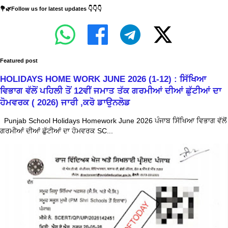
💐🌿Follow us for latest updates 👇👇👇
Featured post
HOLIDAYS HOME WORK JUNE 2026 (1-12) : ਸਿੱਖਿਆ
ਵਿਭਾਗ ਵੱਲੋਂ ਪਹਿਲੀ ਤੋਂ 12ਵੀਂ ਜਮਾਤ ਤੱਕ ਗਰਮੀਆਂ ਦੀਆਂ ਛੁੱਟੀਆਂ ਦਾ
ਹੋਮਵਰਕ ( 2026) ਜਾਰੀ ,ਕਰੋ ਡਾਉਨਲੋਡ
Punjab School Holidays Homework June 2026 ਪੰਜਾਬ ਸਿੱਖਿਆ ਵਿਭਾਗ ਵੱਲੋਂ
ਗਰਮੀਆਂ ਦੀਆਂ ਛੁੱਟੀਆਂ ਦਾ ਹੋਮਵਰਕ SC...