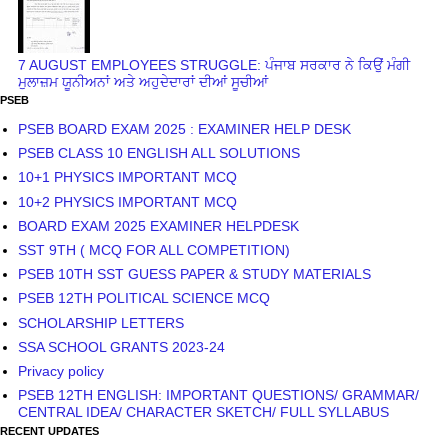
7 AUGUST EMPLOYEES STRUGGLE: ਪੰਜਾਬ ਸਰਕਾਰ ਨੇ ਕਿਉਂ ਮੰਗੀ
ਮੁਲਾਜ਼ਮ ਯੂਨੀਅਨਾਂ ਅਤੇ ਅਹੁਦੇਦਾਰਾਂ ਦੀਆਂ ਸੂਚੀਆਂ
PSEB
PSEB BOARD EXAM 2025 : EXAMINER HELP DESK
PSEB CLASS 10 ENGLISH ALL SOLUTIONS
10+1 PHYSICS IMPORTANT MCQ
10+2 PHYSICS IMPORTANT MCQ
BOARD EXAM 2025 EXAMINER HELPDESK
SST 9TH ( MCQ FOR ALL COMPETITION)
PSEB 10TH SST GUESS PAPER & STUDY MATERIALS
PSEB 12TH POLITICAL SCIENCE MCQ
SCHOLARSHIP LETTERS
SSA SCHOOL GRANTS 2023-24
Privacy policy
PSEB 12TH ENGLISH: IMPORTANT QUESTIONS/ GRAMMAR/
CENTRAL IDEA/ CHARACTER SKETCH/ FULL SYLLABUS
RECENT UPDATES