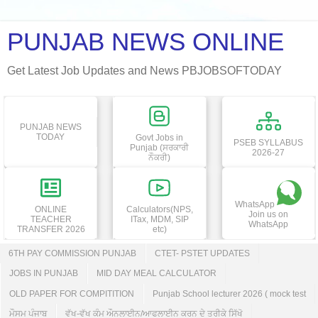
PUNJAB NEWS ONLINE
Get Latest Job Updates and News PBJOBSOFTODAY
PUNJAB NEWS
TODAY
Govt Jobs in
PSEB SYLLABUS
Punjab (ਸਰਕਾਰੀ
2026-27
ਨੌਕਰੀ)
WhatsApp
ONLINE
Calculators(NPS,
Join us on
TEACHER
ITax, MDM, SIP
WhatsApp
TRANSFER 2026
etc)
6TH PAY COMMISSION PUNJAB
CTET- PSTET UPDATES
JOBS IN PUNJAB
MID DAY MEAL CALCULATOR
OLD PAPER FOR COMPITITION
Punjab School lecturer 2026 ( mock test
ਮੌਸਮ ਪੰਜਾਬ
ਵੱਖ-ਵੱਖ ਕੰਮ ਔਨਲਾਈਨ/ਆਫਲਾਈਨ ਕਰਨ ਦੇ ਤਰੀਕੇ ਸਿੱਖੋ