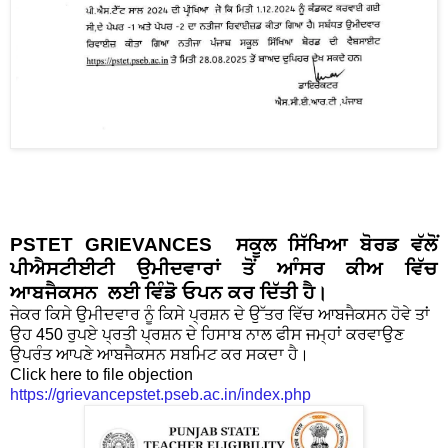
PSTET GRIEVANCES
ਸਕੂਲ ਸਿੱਖਿਆ ਬੋਰਡ ਵੱਲੋਂ
ਪੀਐਸਟੀਈਟੀ ਉਮੀਦਵਾਰਾਂ ਤੋਂ ਆੰਸਰ ਕੀਅ ਵਿੱਚ
ਆਬਜੈਕਸਨ ਲਈ ਵਿੰਡੋ ਓਪਨ ਕਰ ਦਿੱਤੀ ਹੈ।
ਜੇਕਰ ਕਿਸੇ ਉਮੀਦਵਾਰ ਨੂੰ ਕਿਸੇ ਪ੍ਰਸ਼ਨ ਦੇ ਉੱਤਰ ਵਿੱਚ ਆਬਜੈਕਸਨ ਹੋਵੇ ਤਾਂ
ਉਹ 450 ਰੁਪਏ ਪ੍ਰਤੀ ਪ੍ਰਸ਼ਨ ਦੇ ਹਿਸਾਬ ਨਾਲ ਫੀਸ ਜਮ੍ਹਾਂ ਕਰਵਾਉਣ
ਉਪਰੰਤ ਆਪਣੇ ਆਬਜੈਕਸਨ ਸਬਮਿਟ ਕਰ ਸਕਦਾ ਹੈ।
Click here to file objection
https://grievancepstet.pseb.ac.in/index.php