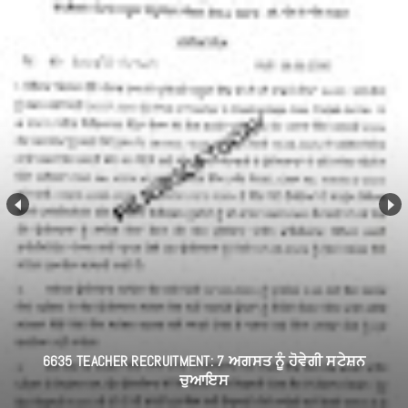
6635 TEACHER RECRUITMENT: 7 ਅਗਸਤ ਨੂੰ ਹੋਵੇਗੀ ਸਟੇਸ਼ਨ
ਚੁਆਇਸ