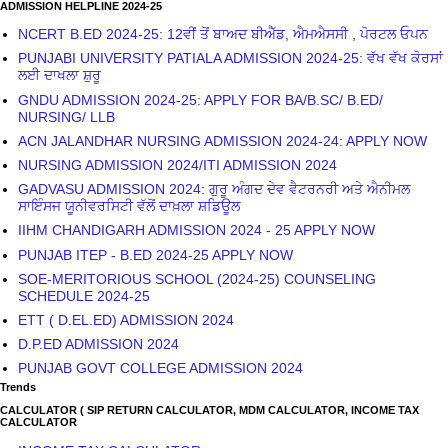
ADMISSION HELPLINE 2024-25
NCERT B.ED 2024-25: 12ਵੀਂ ਤੋਂ ਬਾਅਦ ਬੀਐੱਡ, ਐਮਐਸਸੀ , ਪੋਰਟਲ ਓਪਨ
PUNJABI UNIVERSITY PATIALA ADMISSION 2024-25: ਵੱਖ ਵੱਖ ਕੋਰਸਾਂ
ਲਈ ਦਾਖਲਾ ਸ਼ੁਰੂ
GNDU ADMISSION 2024-25: APPLY FOR BA/B.SC/ B.ED/
NURSING/ LLB
ACN JALANDHAR NURSING ADMISSION 2024-24: APPLY NOW
NURSING ADMISSION 2024/ITI ADMISSION 2024
GADVASU ADMISSION 2024: ਗੁਰੂ ਅੰਗਦ ਦੇਵ ਵੈਟਰਨਰੀ ਅਤੇ ਐਨੀਮਲ
ਸਾਇੰਸਜ ਯੂਨੀਵਰਸਿਟੀ ਵੱਲੋਂ ਦਾਖ਼ਲਾ ਸ਼ਡਿਊਲ
IIHM CHANDIGARH ADMISSION 2024 - 25 APPLY NOW
PUNJAB ITEP - B.ED 2024-25 APPLY NOW
SOE-MERITORIOUS SCHOOL (2024-25) COUNSELING
SCHEDULE 2024-25
ETT ( D.EL.ED) ADMISSION 2024
D.P.ED ADMISSION 2024
PUNJAB GOVT COLLEGE ADMISSION 2024
Trends
CALCULATOR ( SIP RETURN CALCULATOR, MDM CALCULATOR, INCOME TAX
CALCULATOR