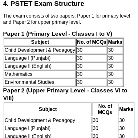
4. PSTET Exam Structure
The exam consists of two papers: Paper 1 for primary level
and Paper 2 for upper primary level.
Paper 1 (Primary Level - Classes I to V)
Subject
No. of MCQs
Marks
Child Development & Pedagogy
30
30
Language I (Punjabi)
30
30
Language II (English)
30
30
Mathematics
30
30
Environmental Studies
30
30
Paper 2 (Upper Primary Level - Classes VI to
VIII)
No. of
Subject
Marks
MCQs
Child Development & Pedagogy
30
30
Language I (Punjabi)
30
30
Language II (English)
30
30