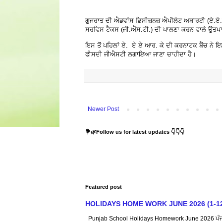
ਗੁਜਰਾਤ ਦੀ ਐਡਵਾਂਸ ਡਿਸੀਜ਼ਨਜ਼ ਐਪੀਲੇਟ ਅਥਾਰਟੀ (ਏ.ਏ.ਆ
ਸਰਵਿਸ ਟੈਕਸ (ਜੀ.ਐੱਸ.ਟੀ.) ਦੀ ਪਾਲਣਾ ਕਰਨ ਵਾਲੇ ਉਤਪਾਦਾ
ਇਸ ਤੋਂ ਪਹਿਲਾਂ ਏ. ਏ ਏ ਆਰ. ਕੇ ਦੀ ਕਰਨਾਟਕ ਬੈਂਚ ਨੇ ਇਸੇ
ਫੀਸਦੀ ਜੀਐਸਟੀ ਲਗਾਇਆ ਜਾਣਾ ਚਾਹੀਦਾ ਹੈ।
Newer Post
💐🌿Follow us for latest updates 👇👇👇
Featured post
HOLIDAYS HOME WORK JUNE 2026 (1-12) : ਸਿੱ
Punjab School Holidays Homework June 2026 ਪੰਜਾਬ ਸ