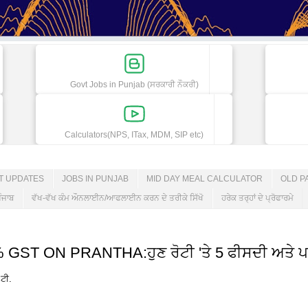
Govt Jobs in Punjab (ਸਰਕਾਰੀ ਨੌਕਰੀ)
Calculators(NPS, ITax, MDM, SIP etc)
ET UPDATES
JOBS IN PUNJAB
MID DAY MEAL CALCULATOR
OLD P
ੰਜਾਬ
ਵੱਖ-ਵੱਖ ਕੰਮ ਔਨਲਾਈਨ/ਆਫਲਾਈਨ ਕਰਨ ਦੇ ਤਰੀਕੇ ਸਿੱਖੋ
ਹਰੇਕ ਤਰ੍ਹਾਂ ਦੇ ਪ੍ਰੋਫਾਰਮੇ
 ON PRANTHA:ਹੁਣ ਰੋਟੀ 'ਤੇ 5 ਫੀਸਦੀ ਅਤੇ ਪਰਾਂਠ
.ਟੀ.