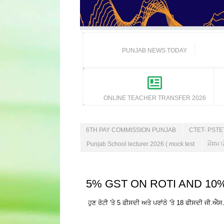
PUNJAB NEWS TODAY
ONLINE TEACHER TRANSFER 2026
6TH PAY COMMISSION PUNJAB
CTET- PST
Punjab School lecturer 2026 ( mock test
ਮੌਸਮ ਪ
5% GST ON ROTI AND 10% GST
ਹੁਣ ਰੋਟੀ 'ਤੇ 5 ਫੀਸਦੀ ਅਤੇ ਪਰਾਂਠੇ 'ਤੇ 18 ਫੀਸਦੀ ਜੀ.ਐੱਸ