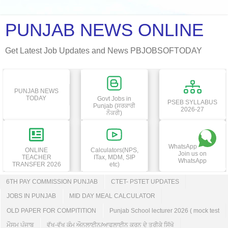
PUNJAB NEWS ONLINE
Get Latest Job Updates and News PBJOBSOFTODAY
PUNJAB NEWS
TODAY
Govt Jobs in
PSEB SYLLABUS
Punjab (ਸਰਕਾਰੀ
2026-27
ਨੌਕਰੀ)
WhatsApp
ONLINE
Calculators(NPS,
Join us on
TEACHER
ITax, MDM, SIP
WhatsApp
TRANSFER 2026
etc)
6TH PAY COMMISSION PUNJAB
CTET- PSTET UPDATES
JOBS IN PUNJAB
MID DAY MEAL CALCULATOR
OLD PAPER FOR COMPITITION
Punjab School lecturer 2026 ( mock test
ਮੌਸਮ ਪੰਜਾਬ
ਵੱਖ-ਵੱਖ ਕੰਮ ਔਨਲਾਈਨ/ਆਫਲਾਈਨ ਕਰਨ ਦੇ ਤਰੀਕੇ ਸਿੱਖੋ