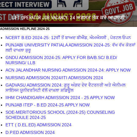
LIFT OPERATOR JOB VACANCY: 24 ਅਗਸਤ ਤੱਕ ਕਰੋ ਅਪਲਾਈ
ADMISSION HELPLINE 2024-25
NCERT B.ED 2024-25: 12ਵੀਂ ਤੋਂ ਬਾਅਦ ਬੀਐੱਡ, ਐਮਐਸਸੀ , ਪੋਰਟਲ ਓਪਨ
PUNJABI UNIVERSITY PATIALA ADMISSION 2024-25: ਵੱਖ ਵੱਖ ਕੋਰਸਾਂ
ਲਈ ਦਾਖਲਾ ਸ਼ੁਰੂ
GNDU ADMISSION 2024-25: APPLY FOR BA/B.SC/ B.ED/
NURSING/ LLB
ACN JALANDHAR NURSING ADMISSION 2024-24: APPLY NOW
NURSING ADMISSION 2024/ITI ADMISSION 2024
GADVASU ADMISSION 2024: ਗੁਰੂ ਅੰਗਦ ਦੇਵ ਵੈਟਰਨਰੀ ਅਤੇ ਐਨੀਮਲ
ਸਾਇੰਸਜ ਯੂਨੀਵਰਸਿਟੀ ਵੱਲੋਂ ਦਾਖ਼ਲਾ ਸ਼ਡਿਊਲ
IIHM CHANDIGARH ADMISSION 2024 - 25 APPLY NOW
PUNJAB ITEP - B.ED 2024-25 APPLY NOW
SOE-MERITORIOUS SCHOOL (2024-25) COUNSELING
SCHEDULE 2024-25
ETT ( D.EL.ED) ADMISSION 2024
D.P.ED ADMISSION 2024