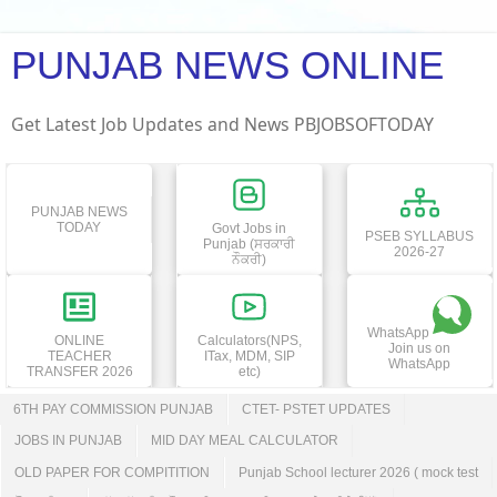
PUNJAB NEWS ONLINE
Get Latest Job Updates and News PBJOBSOFTODAY
PUNJAB NEWS
TODAY
Govt Jobs in
PSEB SYLLABUS
Punjab (ਸਰਕਾਰੀ
2026-27
ਨੌਕਰੀ)
WhatsApp
ONLINE
Calculators(NPS,
Join us on
TEACHER
ITax, MDM, SIP
WhatsApp
TRANSFER 2026
etc)
6TH PAY COMMISSION PUNJAB
CTET- PSTET UPDATES
JOBS IN PUNJAB
MID DAY MEAL CALCULATOR
OLD PAPER FOR COMPITITION
Punjab School lecturer 2026 ( mock test