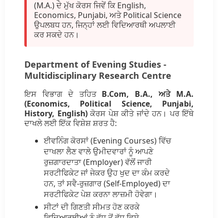
(M.A.) ਦੇ ਮੁੱਖ ਕੋਰਸ ਜਿਵੇਂ ਕਿ English,
Economics, Punjabi, ਅਤੇ Political Science
ਉਪਲਬਧ ਹਨ, ਜਿਨ੍ਹਾਂ ਲਈ ਵਿਦਿਆਰਥੀ ਅਪਲਾਈ
ਕਰ ਸਕਦੇ ਹਨ।
Department of Evening Studies -
Multidisciplinary Research Centre
ਇਸ ਵਿਭਾਗ ਦੇ ਤਹਿਤ
B.Com, B.A., ਅਤੇ M.A.
(Economics, Political Science, Punjabi,
History, English)
ਕੋਰਸ ਪੇਸ਼ ਕੀਤੇ ਜਾਂਦੇ ਹਨ। ਪਰ ਇੱਥੇ
ਦਾਖਲੇ ਲਈ ਇੱਕ ਵਿਸ਼ੇਸ਼ ਸ਼ਰਤ ਹੈ:
ਈਵਨਿੰਗ ਕੋਰਸਾਂ (Evening Courses) ਵਿੱਚ
ਦਾਖਲਾ ਲੈਣ ਵਾਲੇ ਉਮੀਦਵਾਰਾਂ ਨੂੰ ਆਪਣੇ
ਰੁਜ਼ਗਾਰਦਾਤਾ (Employer) ਵੱਲੋਂ ਜਾਰੀ
ਸਰਟੀਫਿਕੇਟ ਜਾਂ ਜੇਕਰ ਉਹ ਖੁਦ ਦਾ ਕੰਮ ਕਰਦੇ
ਹਨ, ਤਾਂ ਸਵੈ-ਰੁਜ਼ਗਾਰ (Self-Employed) ਦਾ
ਸਰਟੀਫਿਕੇਟ ਪੇਸ਼ ਕਰਨਾ ਲਾਜ਼ਮੀ ਹੋਵੇਗਾ।
ਸੀਟਾਂ ਦੀ ਗਿਣਤੀ ਸੀਮਤ ਹੋਣ ਕਰਕੇ
ਵਿਦਿਆਰਥੀਆਂ ਨੂੰ ਵੱਧ ਤੋਂ ਵੱਧ ਵਿਸ਼ੇ