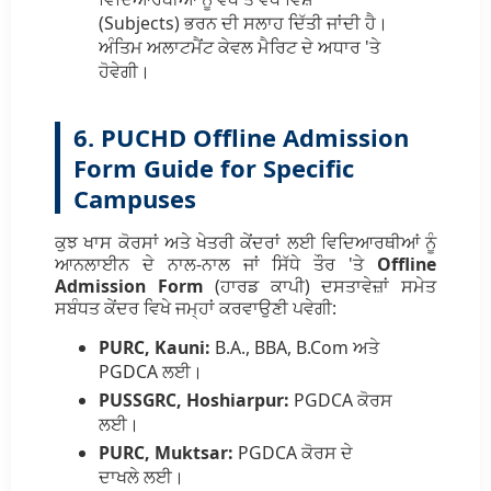
(Subjects) ਭਰਨ ਦੀ ਸਲਾਹ ਦਿੱਤੀ ਜਾਂਦੀ ਹੈ।
ਅੰਤਿਮ ਅਲਾਟਮੈਂਟ ਕੇਵਲ ਮੈਰਿਟ ਦੇ ਅਧਾਰ 'ਤੇ
ਹੋਵੇਗੀ।
6. PUCHD Offline Admission
Form Guide for Specific
Campuses
ਕੁਝ ਖਾਸ ਕੋਰਸਾਂ ਅਤੇ ਖੇਤਰੀ ਕੇਂਦਰਾਂ ਲਈ ਵਿਦਿਆਰਥੀਆਂ ਨੂੰ
ਆਨਲਾਈਨ ਦੇ ਨਾਲ-ਨਾਲ ਜਾਂ ਸਿੱਧੇ ਤੌਰ 'ਤੇ
Offline
Admission Form
(ਹਾਰਡ ਕਾਪੀ) ਦਸਤਾਵੇਜ਼ਾਂ ਸਮੇਤ
ਸਬੰਧਤ ਕੇਂਦਰ ਵਿਖੇ ਜਮ੍ਹਾਂ ਕਰਵਾਉਣੀ ਪਵੇਗੀ:
PURC, Kauni:
B.A., BBA, B.Com ਅਤੇ
PGDCA ਲਈ।
PUSSGRC, Hoshiarpur:
PGDCA ਕੋਰਸ
ਲਈ।
PURC, Muktsar:
PGDCA ਕੋਰਸ ਦੇ
ਦਾਖਲੇ ਲਈ।