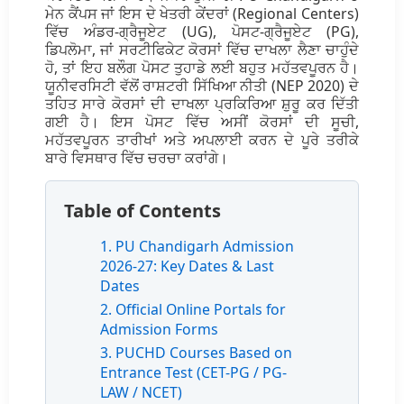
ਮੇਨ ਕੈਂਪਸ ਜਾਂ ਇਸ ਦੇ ਖੇਤਰੀ ਕੇਂਦਰਾਂ (Regional Centers)
ਵਿੱਚ ਅੰਡਰ-ਗ੍ਰੈਜੂਏਟ (UG), ਪੋਸਟ-ਗ੍ਰੈਜੂਏਟ (PG),
ਡਿਪਲੋਮਾ, ਜਾਂ ਸਰਟੀਫਿਕੇਟ ਕੋਰਸਾਂ ਵਿੱਚ ਦਾਖਲਾ ਲੈਣਾ ਚਾਹੁੰਦੇ
ਹੋ, ਤਾਂ ਇਹ ਬਲੌਗ ਪੋਸਟ ਤੁਹਾਡੇ ਲਈ ਬਹੁਤ ਮਹੱਤਵਪੂਰਨ ਹੈ।
ਯੂਨੀਵਰਸਿਟੀ ਵੱਲੋਂ ਰਾਸ਼ਟਰੀ ਸਿੱਖਿਆ ਨੀਤੀ (NEP 2020) ਦੇ
ਤਹਿਤ ਸਾਰੇ ਕੋਰਸਾਂ ਦੀ ਦਾਖਲਾ ਪ੍ਰਕਿਰਿਆ ਸ਼ੁਰੂ ਕਰ ਦਿੱਤੀ
ਗਈ ਹੈ। ਇਸ ਪੋਸਟ ਵਿੱਚ ਅਸੀਂ ਕੋਰਸਾਂ ਦੀ ਸੂਚੀ,
ਮਹੱਤਵਪੂਰਨ ਤਾਰੀਖਾਂ ਅਤੇ ਅਪਲਾਈ ਕਰਨ ਦੇ ਪੂਰੇ ਤਰੀਕੇ
ਬਾਰੇ ਵਿਸਥਾਰ ਵਿੱਚ ਚਰਚਾ ਕਰਾਂਗੇ।
Table of Contents
1. PU Chandigarh Admission
2026-27: Key Dates & Last
Dates
2. Official Online Portals for
Admission Forms
3. PUCHD Courses Based on
Entrance Test (CET-PG / PG-
LAW / NCET)