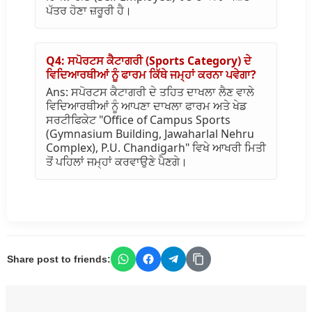
ਪੱਤਰ ਹੋਣਾ ਜ਼ਰੂਰੀ ਹੈ।
Q4: ਸਪੋਰਟਸ ਕੈਟਾਗਰੀ (Sports Category) ਦੇ
ਵਿਦਿਆਰਥੀਆਂ ਨੂੰ ਫਾਰਮ ਕਿੱਥੇ ਜਮ੍ਹਾਂ ਕਰਨਾ ਪਵੇਗਾ?
Ans: ਸਪੋਰਟਸ ਕੈਟਾਗਰੀ ਦੇ ਤਹਿਤ ਦਾਖਲਾ ਲੈਣ ਵਾਲੇ
ਵਿਦਿਆਰਥੀਆਂ ਨੂੰ ਆਪਣਾ ਦਾਖਲਾ ਫਾਰਮ ਅਤੇ ਖੇਡ
ਸਰਟੀਫਿਕੇਟ "Office of Campus Sports
(Gymnasium Building, Jawaharlal Nehru
Complex), P.U. Chandigarh" ਵਿਖੇ ਆਖਰੀ ਮਿਤੀ
ਤੋਂ ਪਹਿਲਾਂ ਜਮ੍ਹਾਂ ਕਰਵਾਉਣੇ ਪੈਣਗੇ।
Share post to friends: