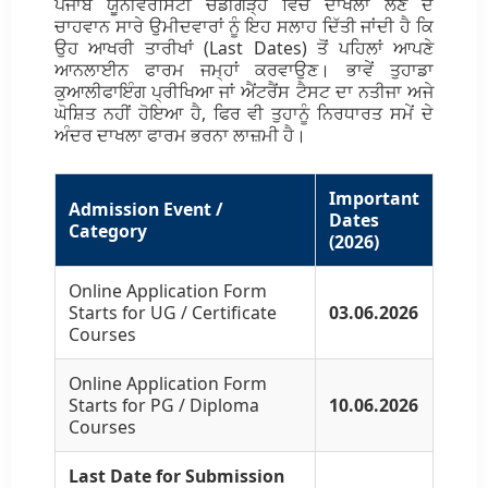
ਪੰਜਾਬ ਯੂਨੀਵਰਸਿਟੀ ਚੰਡੀਗੜ੍ਹ ਵਿੱਚ ਦਾਖਲਾ ਲੈਣ ਦੇ
ਚਾਹਵਾਨ ਸਾਰੇ ਉਮੀਦਵਾਰਾਂ ਨੂੰ ਇਹ ਸਲਾਹ ਦਿੱਤੀ ਜਾਂਦੀ ਹੈ ਕਿ
ਉਹ ਆਖਰੀ ਤਾਰੀਖਾਂ (Last Dates) ਤੋਂ ਪਹਿਲਾਂ ਆਪਣੇ
ਆਨਲਾਈਨ ਫਾਰਮ ਜਮ੍ਹਾਂ ਕਰਵਾਉਣ। ਭਾਵੇਂ ਤੁਹਾਡਾ
ਕੁਆਲੀਫਾਇੰਗ ਪ੍ਰੀਖਿਆ ਜਾਂ ਐਂਟਰੈਂਸ ਟੈਸਟ ਦਾ ਨਤੀਜਾ ਅਜੇ
ਘੋਸ਼ਿਤ ਨਹੀਂ ਹੋਇਆ ਹੈ, ਫਿਰ ਵੀ ਤੁਹਾਨੂੰ ਨਿਰਧਾਰਤ ਸਮੇਂ ਦੇ
ਅੰਦਰ ਦਾਖਲਾ ਫਾਰਮ ਭਰਨਾ ਲਾਜ਼ਮੀ ਹੈ।
Important
Admission Event /
Dates
Category
(2026)
Online Application Form
Starts for UG / Certificate
03.06.2026
Courses
Online Application Form
Starts for PG / Diploma
10.06.2026
Courses
Last Date for Submission