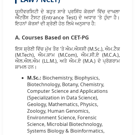
ਯੂਨੀਵਰਸਿਟੀ ਦੇ ਬਹੁਤ ਸਾਰੇ ਪ੍ਰਸਿੱਧ ਕੋਰਸਾਂ ਵਿੱਚ ਦਾਖਲਾ
ਐਂਟਰੈਂਸ ਟੈਸਟ (Entrance Test) ਦੇ ਅਧਾਰ 'ਤੇ ਹੁੰਦਾ ਹੈ।
ਇਹਨਾਂ ਕੋਰਸਾਂ ਦੀ ਸ਼੍ਰੇਣੀ ਹੇਠ ਲਿਖੇ ਅਨੁਸਾਰ ਹੈ:
A. Courses Based on CET-PG
ਇਸ ਸ਼੍ਰੇਣੀ ਵਿੱਚ ਮੁੱਖ ਤੌਰ 'ਤੇ ਐਮ.ਐਸਸੀ (M.Sc.), ਐਮ.ਟੈਕ
(M.Tech), ਐਮ.ਕਾਮ (M.Com), ਐਮ.ਸੀ.ਏ (M.C.A.),
ਐਲ.ਐਲ.ਐਮ (LL.M.), ਅਤੇ ਐਮ.ਏ (M.A.) ਦੇ ਪ੍ਰੋਗਰਾਮ
ਸ਼ਾਮਲ ਹਨ।
M.Sc.:
Biochemistry, Biophysics,
Biotechnology, Botany, Chemistry,
Computer Science and Applications
(Specialization in Data Science),
Geology, Mathematics, Physics,
Zoology, Human Genomics,
Environment Science, Forensic
Science, Microbial Biotechnology,
Systems Biology & Bioinformatics,