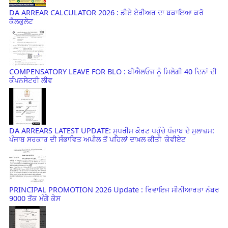
DA ARREAR CALCULATOR 2026 : ਡੀਏ ਏਰੀਅਰ ਦਾ ਬਕਾਇਆ ਕਰੋ
ਕੈਲਕੁਲੇਟ
COMPENSATORY LEAVE FOR BLO : ਬੀਐਲਓਜ ਨੂੰ ਮਿਲੇਗੀ 40 ਦਿਨਾਂ ਦੀ
ਕੰਪਨਸੇਟਰੀ ਲੀਵ
DA ARREARS LATEST UPDATE: ਸੁਪਰੀਮ ਕੋਰਟ ਪਹੁੰਚੇ ਪੰਜਾਬ ਦੇ ਮੁਲਾਜ਼ਮ:
ਪੰਜਾਬ ਸਰਕਾਰ ਦੀ ਸੰਭਾਵਿਤ ਅਪੀਲ ਤੋਂ ਪਹਿਲਾਂ ਦਾਖ਼ਲ ਕੀਤੀ 'ਕੇਵੀਏਟ
PRINCIPAL PROMOTION 2026 Update : ਰਿਵਾਇਜ ਸੀਨੀਆਰਤਾ ਨੰਬਰ
9000 ਤੱਕ ਮੰਗੇ ਕੇਸ