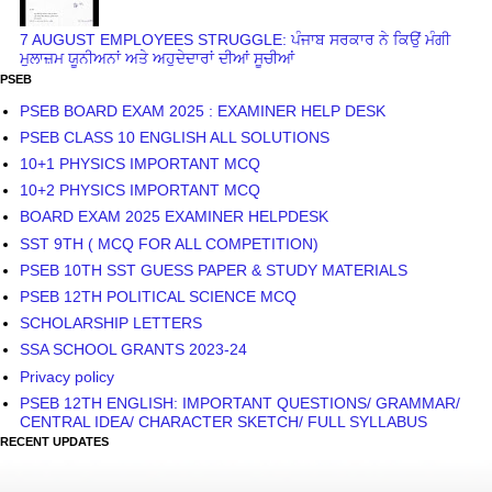
7 AUGUST EMPLOYEES STRUGGLE: ਪੰਜਾਬ ਸਰਕਾਰ ਨੇ ਕਿਉਂ ਮੰਗੀ
ਮੁਲਾਜ਼ਮ ਯੂਨੀਅਨਾਂ ਅਤੇ ਅਹੁਦੇਦਾਰਾਂ ਦੀਆਂ ਸੂਚੀਆਂ
PSEB
PSEB BOARD EXAM 2025 : EXAMINER HELP DESK
PSEB CLASS 10 ENGLISH ALL SOLUTIONS
10+1 PHYSICS IMPORTANT MCQ
10+2 PHYSICS IMPORTANT MCQ
BOARD EXAM 2025 EXAMINER HELPDESK
SST 9TH ( MCQ FOR ALL COMPETITION)
PSEB 10TH SST GUESS PAPER & STUDY MATERIALS
PSEB 12TH POLITICAL SCIENCE MCQ
SCHOLARSHIP LETTERS
SSA SCHOOL GRANTS 2023-24
Privacy policy
PSEB 12TH ENGLISH: IMPORTANT QUESTIONS/ GRAMMAR/
CENTRAL IDEA/ CHARACTER SKETCH/ FULL SYLLABUS
RECENT UPDATES