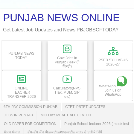
PUNJAB NEWS ONLINE
Get Latest Job Updates and News PBJOBSOFTODAY
PUNJAB NEWS
TODAY
Govt Jobs in
PSEB SYLLABUS
Punjab (ਸਰਕਾਰੀ
2026-27
ਨੌਕਰੀ)
WhatsApp
ONLINE
Calculators(NPS,
Join us on
TEACHER
ITax, MDM, SIP
WhatsApp
TRANSFER 2026
etc)
6TH PAY COMMISSION PUNJAB
CTET- PSTET UPDATES
JOBS IN PUNJAB
MID DAY MEAL CALCULATOR
OLD PAPER FOR COMPITITION
Punjab School lecturer 2026 ( mock test
ਮੌਸਮ ਪੰਜਾਬ
ਵੱਖ-ਵੱਖ ਕੰਮ ਔਨਲਾਈਨ/ਆਫਲਾਈਨ ਕਰਨ ਦੇ ਤਰੀਕੇ ਸਿੱਖੋ