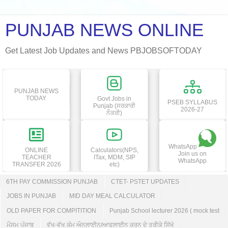
PUNJAB NEWS ONLINE
Get Latest Job Updates and News PBJOBSOFTODAY
PUNJAB NEWS
TODAY
Govt Jobs in
PSEB SYLLABUS
Punjab (ਸਰਕਾਰੀ
2026-27
ਨੌਕਰੀ)
WhatsApp
ONLINE
Calculators(NPS,
Join us on
TEACHER
ITax, MDM, SIP
WhatsApp
TRANSFER 2026
etc)
6TH PAY COMMISSION PUNJAB
CTET- PSTET UPDATES
JOBS IN PUNJAB
MID DAY MEAL CALCULATOR
OLD PAPER FOR COMPITITION
Punjab School lecturer 2026 ( mock test
ਮੌਸਮ ਪੰਜਾਬ
ਵੱਖ-ਵੱਖ ਕੰਮ ਔਨਲਾਈਨ/ਆਫਲਾਈਨ ਕਰਨ ਦੇ ਤਰੀਕੇ ਸਿੱਖੋ