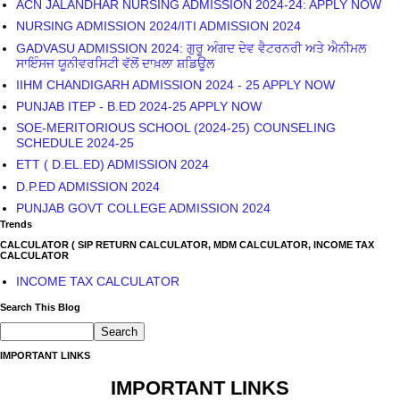
ACN JALANDHAR NURSING ADMISSION 2024-24: APPLY NOW
NURSING ADMISSION 2024/ITI ADMISSION 2024
GADVASU ADMISSION 2024: ਗੁਰੂ ਅੰਗਦ ਦੇਵ ਵੈਟਰਨਰੀ ਅਤੇ ਐਨੀਮਲ
ਸਾਇੰਸਜ ਯੂਨੀਵਰਸਿਟੀ ਵੱਲੋਂ ਦਾਖ਼ਲਾ ਸ਼ਡਿਊਲ
IIHM CHANDIGARH ADMISSION 2024 - 25 APPLY NOW
PUNJAB ITEP - B.ED 2024-25 APPLY NOW
SOE-MERITORIOUS SCHOOL (2024-25) COUNSELING
SCHEDULE 2024-25
ETT ( D.EL.ED) ADMISSION 2024
D.P.ED ADMISSION 2024
PUNJAB GOVT COLLEGE ADMISSION 2024
Trends
CALCULATOR ( SIP RETURN CALCULATOR, MDM CALCULATOR, INCOME TAX
CALCULATOR
INCOME TAX CALCULATOR
Search This Blog
IMPORTANT LINKS
IMPORTANT LINKS