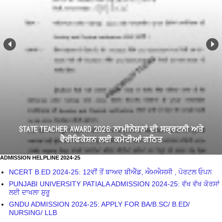
STATE TEACHER AWARD 2026: ਨਾਮੀਨੇਸ਼ਨਾਂ ਦੀ ਸਕ੍ਰਟਨੀ ਅਤੇ
ਵੈਰੀਫਿਕੇਸ਼ਨ ਲਈ ਕਮੇਟੀਆਂ ਗਠਿਤ
ADMISSION HELPLINE 2024-25
NCERT B.ED 2024-25: 12ਵੀਂ ਤੋਂ ਬਾਅਦ ਬੀਐੱਡ, ਐਮਐਸਸੀ , ਪੋਰਟਲ ਓਪਨ
PUNJABI UNIVERSITY PATIALA ADMISSION 2024-25: ਵੱਖ ਵੱਖ ਕੋਰਸਾਂ
ਲਈ ਦਾਖਲਾ ਸ਼ੁਰੂ
GNDU ADMISSION 2024-25: APPLY FOR BA/B.SC/ B.ED/
NURSING/ LLB