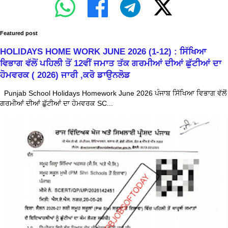
Featured post
HOLIDAYS HOME WORK JUNE 2026 (1-12) : ਸਿੱਖਿਆ
ਵਿਭਾਗ ਵੱਲੋਂ ਪਹਿਲੀ ਤੋਂ 12ਵੀਂ ਜਮਾਤ ਤੱਕ ਗਰਮੀਆਂ ਦੀਆਂ ਛੁੱਟੀਆਂ ਦਾ
ਹੋਮਵਰਕ ( 2026) ਜਾਰੀ ,ਕਰੋ ਡਾਉਨਲੋਡ
Punjab School Holidays Homework June 2026 ਪੰਜਾਬ ਸਿੱਖਿਆ ਵਿਭਾਗ ਵੱਲੋਂ
ਗਰਮੀਆਂ ਦੀਆਂ ਛੁੱਟੀਆਂ ਦਾ ਹੋਮਵਰਕ SC...