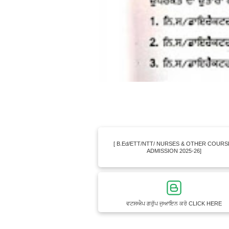
[ B.Ed/ETT/NTT/ NURSES & OTHER COURS
ADMISSION 2025-26]
ਵਟਸਐਪ ਗਰੁੱਪ ਜੁਆਇਨ ਕਰੋ CLICK HERE