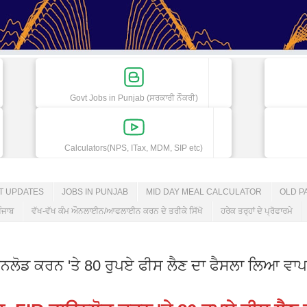
Govt Jobs in Punjab (ਸਰਕਾਰੀ ਨੌਕਰੀ)
Calculators(NPS, ITax, MDM, SIP etc)
ET UPDATES
JOBS IN PUNJAB
MID DAY MEAL CALCULATOR
OLD P
ੰਜਾਬ
ਵੱਖ-ਵੱਖ ਕੰਮ ਔਨਲਾਈਨ/ਆਫਲਾਈਨ ਕਰਨ ਦੇ ਤਰੀਕੇ ਸਿੱਖੋ
ਹਰੇਕ ਤਰ੍ਹਾਂ ਦੇ ਪ੍ਰੋਫਾਰਮੇ
ਡ ਕਰਨ 'ਤੇ 80 ਰੁਪਏ ਫੀਸ ਲੈਣ ਦਾ ਫੈਸਲਾ ਲਿਆ ਵਾ