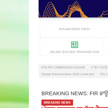
PUNJAB NEWS TODAY
ONLINE TEACHER TRANSFER 2026
6TH PAY COMMISSION PUNJAB
CTET- PST
Punjab School lecturer 2026 ( mock test
ਮੌਸਮ ਪ
BREAKING NEWS: FIR ਡਾਊਨਲੋ
BREAKING NEWS