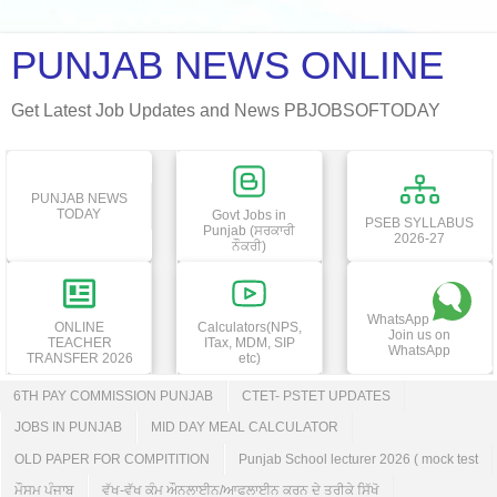
PUNJAB NEWS ONLINE
Get Latest Job Updates and News PBJOBSOFTODAY
PUNJAB NEWS
TODAY
Govt Jobs in
PSEB SYLLABUS
Punjab (ਸਰਕਾਰੀ
2026-27
ਨੌਕਰੀ)
WhatsApp
ONLINE
Calculators(NPS,
Join us on
TEACHER
ITax, MDM, SIP
WhatsApp
TRANSFER 2026
etc)
6TH PAY COMMISSION PUNJAB
CTET- PSTET UPDATES
JOBS IN PUNJAB
MID DAY MEAL CALCULATOR
OLD PAPER FOR COMPITITION
Punjab School lecturer 2026 ( mock test
ਮੌਸਮ ਪੰਜਾਬ
ਵੱਖ-ਵੱਖ ਕੰਮ ਔਨਲਾਈਨ/ਆਫਲਾਈਨ ਕਰਨ ਦੇ ਤਰੀਕੇ ਸਿੱਖੋ