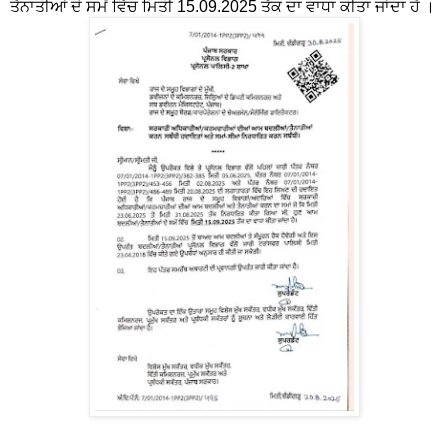
ਤੈਨਾਤੀਆਂ ਦੇ ਸਮੇਂ ਵਿੱਚ ਮਿਤੀ 15.09.2025 ਤੱਕ ਦਾ ਵਾਧਾ ਕੀਤਾ ਜਾਂਦਾ ਹੈ ।