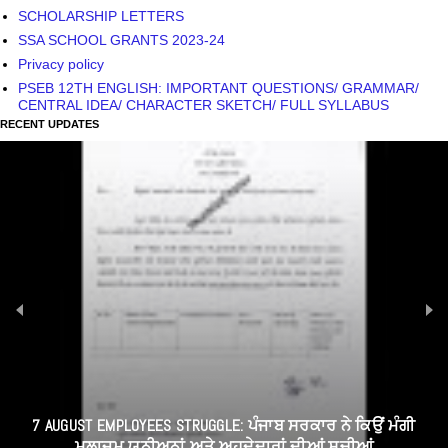
SCHOLARSHIP LETTERS
SSA SCHOOL GRANTS 2023-24
Privacy policy
PSEB 12TH ENGLISH: IMPORTANT QUESTIONS/ GRAMMAR/
CENTRAL IDEA/ CHARACTER SKETCH/ FULL SYLLABUS
RECENT UPDATES
PUNJAB CABINET DECISION TODAY READ HERE