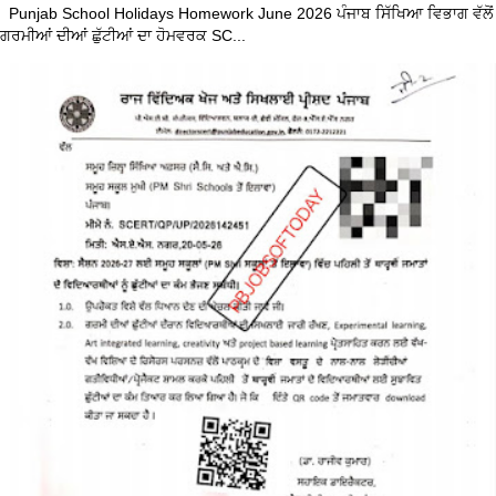
Punjab School Holidays Homework June 2026 ਪੰਜਾਬ ਸਿੱਖਿਆ ਵਿਭਾਗ ਵੱਲੋਂ
ਗਰਮੀਆਂ ਦੀਆਂ ਛੁੱਟੀਆਂ ਦਾ ਹੋਮਵਰਕ SC...