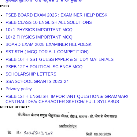
ਮੁਲਾਜ਼ਮ ਯੂਨੀਅਨਾਂ ਅਤੇ ਅਹੁਦੇਦਾਰਾਂ ਦੀਆਂ ਸੂਚੀਆਂ
PSEB
PSEB BOARD EXAM 2025 : EXAMINER HELP DESK
PSEB CLASS 10 ENGLISH ALL SOLUTIONS
10+1 PHYSICS IMPORTANT MCQ
10+2 PHYSICS IMPORTANT MCQ
BOARD EXAM 2025 EXAMINER HELPDESK
SST 9TH ( MCQ FOR ALL COMPETITION)
PSEB 10TH SST GUESS PAPER & STUDY MATERIALS
PSEB 12TH POLITICAL SCIENCE MCQ
SCHOLARSHIP LETTERS
SSA SCHOOL GRANTS 2023-24
Privacy policy
PSEB 12TH ENGLISH: IMPORTANT QUESTIONS/ GRAMMAR/
CENTRAL IDEA/ CHARACTER SKETCH/ FULL SYLLABUS
RECENT UPDATES