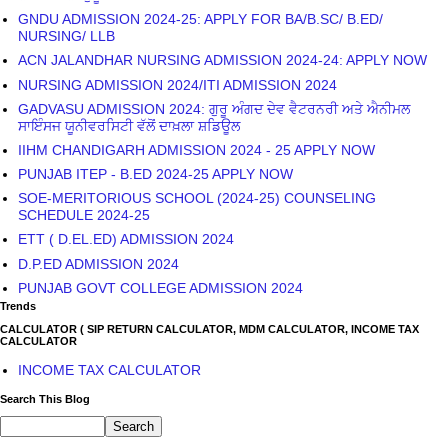
GNDU ADMISSION 2024-25: APPLY FOR BA/B.SC/ B.ED/
NURSING/ LLB
ACN JALANDHAR NURSING ADMISSION 2024-24: APPLY NOW
NURSING ADMISSION 2024/ITI ADMISSION 2024
GADVASU ADMISSION 2024: ਗੁਰੂ ਅੰਗਦ ਦੇਵ ਵੈਟਰਨਰੀ ਅਤੇ ਐਨੀਮਲ
ਸਾਇੰਸਜ ਯੂਨੀਵਰਸਿਟੀ ਵੱਲੋਂ ਦਾਖ਼ਲਾ ਸ਼ਡਿਊਲ
IIHM CHANDIGARH ADMISSION 2024 - 25 APPLY NOW
PUNJAB ITEP - B.ED 2024-25 APPLY NOW
SOE-MERITORIOUS SCHOOL (2024-25) COUNSELING
SCHEDULE 2024-25
ETT ( D.EL.ED) ADMISSION 2024
D.P.ED ADMISSION 2024
PUNJAB GOVT COLLEGE ADMISSION 2024
Trends
CALCULATOR ( SIP RETURN CALCULATOR, MDM CALCULATOR, INCOME TAX
CALCULATOR
INCOME TAX CALCULATOR
Search This Blog