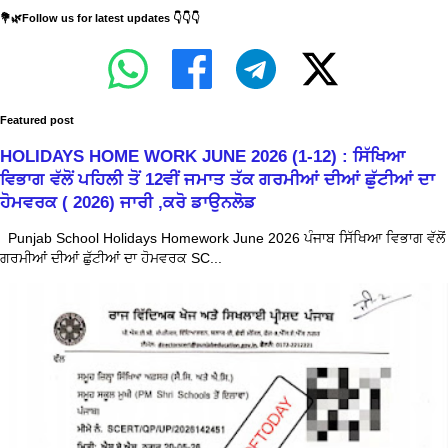
💐🌿Follow us for latest updates 👇👇👇
Featured post
HOLIDAYS HOME WORK JUNE 2026 (1-12) : ਸਿੱਖਿਆ
ਵਿਭਾਗ ਵੱਲੋਂ ਪਹਿਲੀ ਤੋਂ 12ਵੀਂ ਜਮਾਤ ਤੱਕ ਗਰਮੀਆਂ ਦੀਆਂ ਛੁੱਟੀਆਂ ਦਾ
ਹੋਮਵਰਕ ( 2026) ਜਾਰੀ ,ਕਰੋ ਡਾਉਨਲੋਡ
Punjab School Holidays Homework June 2026 ਪੰਜਾਬ ਸਿੱਖਿਆ ਵਿਭਾਗ ਵੱਲੋਂ
ਗਰਮੀਆਂ ਦੀਆਂ ਛੁੱਟੀਆਂ ਦਾ ਹੋਮਵਰਕ SC...