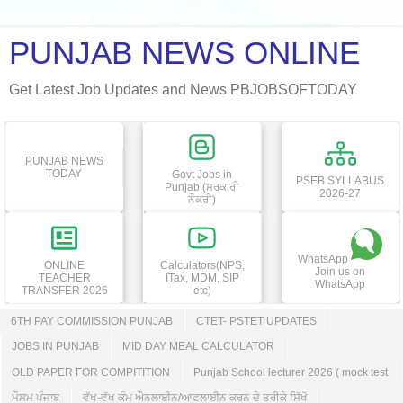
PUNJAB NEWS ONLINE
Get Latest Job Updates and News PBJOBSOFTODAY
PUNJAB NEWS
TODAY
Govt Jobs in
PSEB SYLLABUS
Punjab (ਸਰਕਾਰੀ
2026-27
ਨੌਕਰੀ)
WhatsApp
ONLINE
Calculators(NPS,
Join us on
TEACHER
ITax, MDM, SIP
WhatsApp
TRANSFER 2026
etc)
6TH PAY COMMISSION PUNJAB
CTET- PSTET UPDATES
JOBS IN PUNJAB
MID DAY MEAL CALCULATOR
OLD PAPER FOR COMPITITION
Punjab School lecturer 2026 ( mock test
ਮੌਸਮ ਪੰਜਾਬ
ਵੱਖ-ਵੱਖ ਕੰਮ ਔਨਲਾਈਨ/ਆਫਲਾਈਨ ਕਰਨ ਦੇ ਤਰੀਕੇ ਸਿੱਖੋ