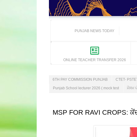
PUNJAB NEWS TODAY
ONLINE TEACHER TRANSFER 2026
6TH PAY COMMISSION PUNJAB
CTET- PST
Punjab School lecturer 2026 ( mock test
ਮੌਸਮ ਪ
MSP FOR RAVI CROPS: ਕੇਂਦਰ