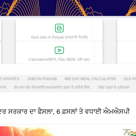
Govt Jobs in Punjab (ਸਰਕਾਰੀ ਨੌਕਰੀ)
Calculators(NPS, ITax, MDM, SIP etc)
ET UPDATES
JOBS IN PUNJAB
MID DAY MEAL CALCULATOR
OLD P
ੰਜਾਬ
ਵੱਖ-ਵੱਖ ਕੰਮ ਔਨਲਾਈਨ/ਆਫਲਾਈਨ ਕਰਨ ਦੇ ਤਰੀਕੇ ਸਿੱਖੋ
ਹਰੇਕ ਤਰ੍ਹਾਂ ਦੇ ਪ੍ਰੋਫਾਰਮੇ
 ਸਰਕਾਰ ਦਾ ਫੈਸਲਾ, 6 ਫ਼ਸਲਾਂ ਤੇ ਵਧਾਈ ਐਮਐਸਪੀ