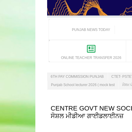
PUNJAB NEWS TODAY
ONLINE TEACHER TRANSFER 2026
6TH PAY COMMISSION PUNJAB
CTET- PST
Punjab School lecturer 2026 ( mock test
ਮੌਸਮ ਪ
CENTRE GOVT NEW SOCIAL M
ਸੋਸ਼ਲ ਮੀਡੀਆ ਗਾਈਡਲਾਈਨਜ਼