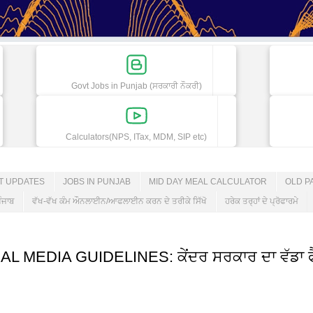
Govt Jobs in Punjab (ਸਰਕਾਰੀ ਨੌਕਰੀ)
Calculators(NPS, ITax, MDM, SIP etc)
ET UPDATES
JOBS IN PUNJAB
MID DAY MEAL CALCULATOR
OLD P
ੰਜਾਬ
ਵੱਖ-ਵੱਖ ਕੰਮ ਔਨਲਾਈਨ/ਆਫਲਾਈਨ ਕਰਨ ਦੇ ਤਰੀਕੇ ਸਿੱਖੋ
ਹਰੇਕ ਤਰ੍ਹਾਂ ਦੇ ਪ੍ਰੋਫਾਰਮੇ
EDIA GUIDELINES: ਕੇਂਦਰ ਸਰਕਾਰ ਦਾ ਵੱਡਾ ਫੈਸ