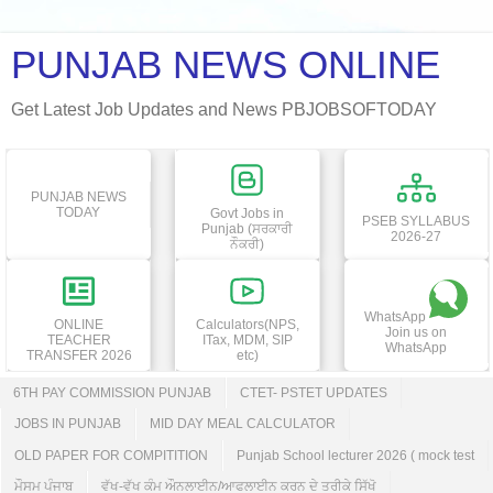
PUNJAB NEWS ONLINE
Get Latest Job Updates and News PBJOBSOFTODAY
PUNJAB NEWS
TODAY
Govt Jobs in
PSEB SYLLABUS
Punjab (ਸਰਕਾਰੀ
2026-27
ਨੌਕਰੀ)
WhatsApp
ONLINE
Calculators(NPS,
Join us on
TEACHER
ITax, MDM, SIP
WhatsApp
TRANSFER 2026
etc)
6TH PAY COMMISSION PUNJAB
CTET- PSTET UPDATES
JOBS IN PUNJAB
MID DAY MEAL CALCULATOR
OLD PAPER FOR COMPITITION
Punjab School lecturer 2026 ( mock test
ਮੌਸਮ ਪੰਜਾਬ
ਵੱਖ-ਵੱਖ ਕੰਮ ਔਨਲਾਈਨ/ਆਫਲਾਈਨ ਕਰਨ ਦੇ ਤਰੀਕੇ ਸਿੱਖੋ