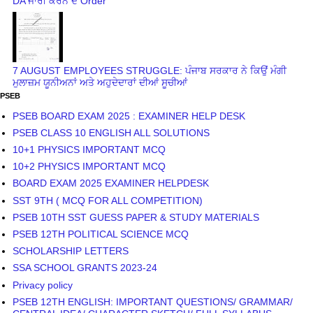
DA ਜਾਰੀ ਕਰਨ ਦੇ Order
7 AUGUST EMPLOYEES STRUGGLE: ਪੰਜਾਬ ਸਰਕਾਰ ਨੇ ਕਿਉਂ ਮੰਗੀ
ਮੁਲਾਜ਼ਮ ਯੂਨੀਅਨਾਂ ਅਤੇ ਅਹੁਦੇਦਾਰਾਂ ਦੀਆਂ ਸੂਚੀਆਂ
PSEB
PSEB BOARD EXAM 2025 : EXAMINER HELP DESK
PSEB CLASS 10 ENGLISH ALL SOLUTIONS
10+1 PHYSICS IMPORTANT MCQ
10+2 PHYSICS IMPORTANT MCQ
BOARD EXAM 2025 EXAMINER HELPDESK
SST 9TH ( MCQ FOR ALL COMPETITION)
PSEB 10TH SST GUESS PAPER & STUDY MATERIALS
PSEB 12TH POLITICAL SCIENCE MCQ
SCHOLARSHIP LETTERS
SSA SCHOOL GRANTS 2023-24
Privacy policy
PSEB 12TH ENGLISH: IMPORTANT QUESTIONS/ GRAMMAR/